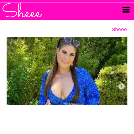
Sheee