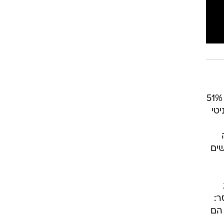
הציבורי. לא אצלנו, כמובן. אצלנו, הציצים גם מכוסים וגם נחשבים למיעוט, למרות שאנחנו מהוות 51%
טי
שים
ר:
 הם