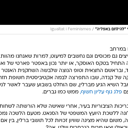
/
"להילחם באפליה"
Igualtat i Feminismes
 במרחב
ה התחיל בטקס האוסקר, או יותר נכון באפטר פארטי של ואני
בד, ובראשם החצאית וטופ הנוצה שלבשה השחקנית האנטר
יקה של קנדה, שבו התפרצה לבמה אקטיביסטית חשופת חזה
 אבל השיא הגיע מברלין, שם הוחלט בשבוע שעבר לאשר לנ
עם
פלג גוף עליון חשוף,
ממש כמו גברים.
יכות הציבוריות בעיר, אחרי שאישה שלא הורשתה לשחות
לונה ללשכת היועץ המשפטי של הסנאט. מטעם הלשכה נמס
שום שהיא מציגה שוויון זכויות לכל תושבי ברלין, בין אם
שכאילו יצאו מבית הנבחרים שלנו, אה?