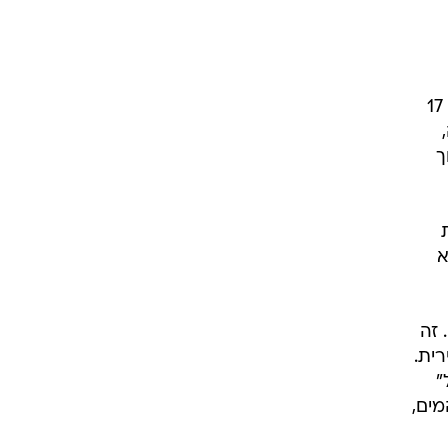
"ראיתי את הידיעה על זה בחצי עין", סיפרה לי נירית, ישראלית במקור, בת 44, שחיה בברלין כבר 17
ך
א
"התרבות בברלין מאוד מושפעת ממזרח גרמניה, שבה הייתה נהוגה תרבות הגוף החופשי - FKK. זה
ית.
"
ים,