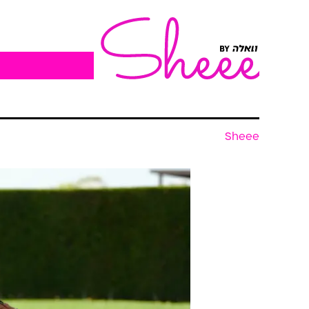
Sheee