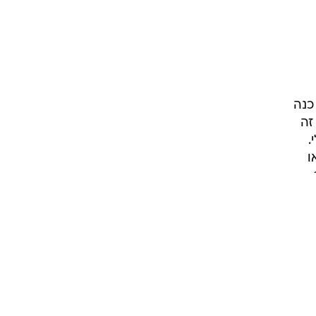
כנה
זה
.
ו