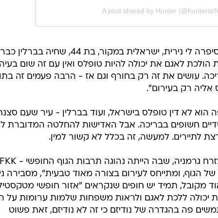
A post shared by Hunter (@huntersch
ת הולכת לאגם את יכולה להיות טופלס ואין עם זה שום בעיה,
ה. עושים את זה רק בחורף וגם אז - הרבה פעמים זה בתו
אליה רק בעירום".
פה הוא לא דין טופלס בישראל, ועוד בברלין - עיר שעם סצנת
 שדיים חשופים בבריכה. אבל האדישות להחלטה המדוברת ל
צת לתיירים. למעשה, זה בכלל לא קשור למין.
 הגוף, ומתייחס לעירום בצורה מאוד טבעית", מסבירה ניר
 מקובל, תמיד יש חופים שנקראים "אזור חופשי מטקסטיל
 יכולה ללכת לאגם ולראות משפחות שלמות ערומות על המ
שים פה בהגדרה של נודיזם כי זה לא נודיזם, זאת פשוט