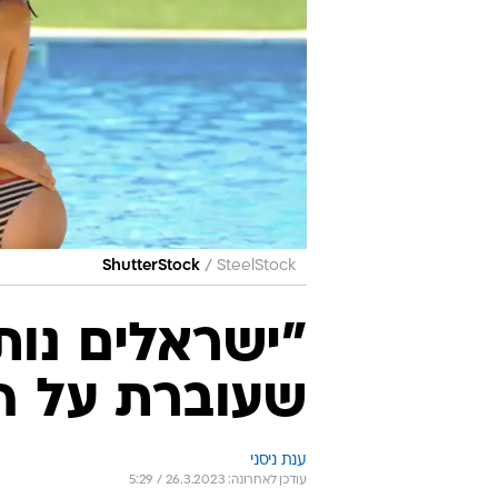
/
ShutterStock
SteelStock
"ישראלים נותנ
שעוברת על ה
ענת ניסני
עודכן לאחרונה: 26.3.2023 / 5:29