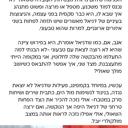
הפגישה שלהם נראית מבטיחה, העובדה ששאולי לא
נכנס למוד משכנע, מטפל או מרצה ופשוט מתנהג
איך שבא לו, היא כבר סקסית בפני עצמה, והניצוצות
בעיניים של דניאל מאשרים שיש תזוזה לפחות בשני
איזורים ארוגניים, למרות שהוא טבעוני.
אגב, אם, כמו שדניאל אומרת, היא בפירוש ציינה
שהיא לא רוצה לצאת עם טבעוני -לא הבנתי למה
התעלמו מהבקשה שלה לחלוטין. אני במקומה הייתי
מתעצבנת. מצד שני, איך אפשר להתבאס כשיושב
מולך שאולי?
עכשיו, במיוחד בקמפינג, פעילות שדניאל לא יוצאת
נגדה, בניגוד לנשימות מול הים, כתבית שירים ושיחות
סרק במטבח- אולי נזכה להכיר את הצד הפחות
טרחני של דניאל היפה אך הנוקשה, ואם ירצה
השאולי, אולי אפילו נזכה לראות אותה במצב
מולקולרי יובל.