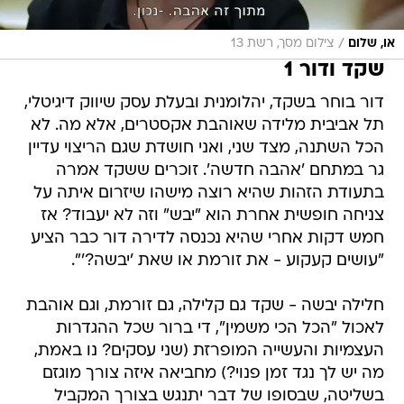
/
או, שלום
צילום מסך, רשת 13
שקד ודור 1
דור בוחר בשקד, יהלומנית ובעלת עסק שיווק דיגיטלי,
תל אביבית מלידה שאוהבת אקסטרים, אלא מה. לא
הכל השתנה, מצד שני, ואני חושדת שגם הריצוי עדיין
גר במתחם 'אהבה חדשה'. זוכרים ששקד אמרה
בתעודת הזהות שהיא רוצה מישהו שיזרום איתה על
צניחה חופשית אחרת הוא "יבש" וזה לא יעבוד? אז
חמש דקות אחרי שהיא נכנסה לדירה דור כבר הציע
"עושים קעקוע - את זורמת או שאת 'יבשה?'".
חלילה יבשה - שקד גם קלילה, גם זורמת, וגם אוהבת
לאכול "הכל הכי משמין", די ברור שכל ההגדרות
העצמיות והעשייה המופרזת (שני עסקים? נו באמת,
מה יש לך נגד זמן פנוי?) מחביאה איזה צורך מוגזם
בשליטה, שבסופו של דבר יתנגש בצורך המקביל