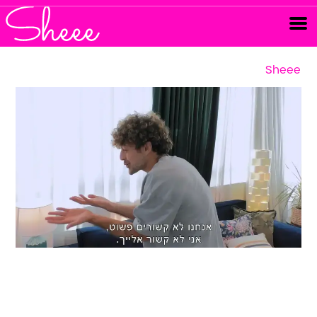
Sheee