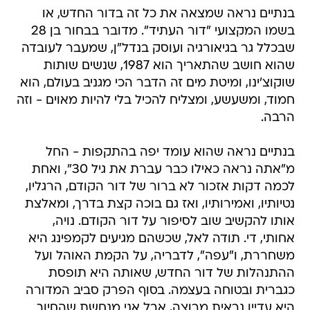
בנתיים נראה שמצאה את כל זה בדור החדש, או
בשמו המקצועי "דור העתיד". מדובר בבחור בן 28
שבכלל גר בגיאורגיה ועוסק בנדל"ן, שמעבר לעובדה
שהוא חושב שהתאריך הוא 1987, שנשים שותות
שוקוצ'ינו, ומיטת מים זה הדבר הכי מגניב בעולם, הוא
חמוד, ומשעשע, ומצליח להכיל בלי להיות מאוים - וזה
הרבה.
בנתיים נראה שהוא עומד יפה בהתקפות - החל
מ"אתה נראה כאילו כבר עברת את גיל 30", ואחת
לכמה דקות אזכור לא ברור של דור הקודם, הרגליו,
נטיותיו, ואמירותיו, ואז גם בוכה קצת בדרך, ומאלצת
אותו להקשיב שוב לסיפור על דור הקודם. נויה,
אחותי, די. תודה לאל, שכשהם מגיעים לקמפינג היא
משחררת, ו"עפה", לדבריה, על הקמת האוהל ועל
ההתנהלות של דור החדש, שאותה היא תופסת
כגברית ובטוחה בעצמה. בסוף הפרק סביב המדורה
היא עדיין נראית מרוצה, אבל אני מנחשת שהחיוך