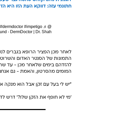
חתונמי עזה: דווקא העת הזו היא הזד
#dermdoctor
#impetigo
♬
@dermdoctor
ound - DermDoctor | Dr. Shah
לאחר מכן הפציר הרופא בגברים לנק
התמונות של הסנטר האדום והשרוט ש
להזדהם בימים שלאחר מכן - עד שהת
המומים מהסרטון, והאמת - גם אנחנו
"יש לי בעל עם זקן אבל הוא מנקה או
'מי לא חופף את הזקן שלו?' דרש לד