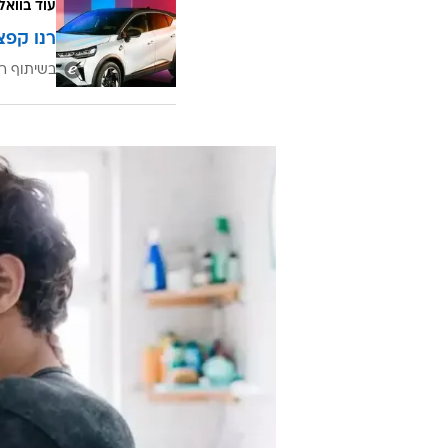
עוד בוואל
רנו קפצ
בשיתוף רנ