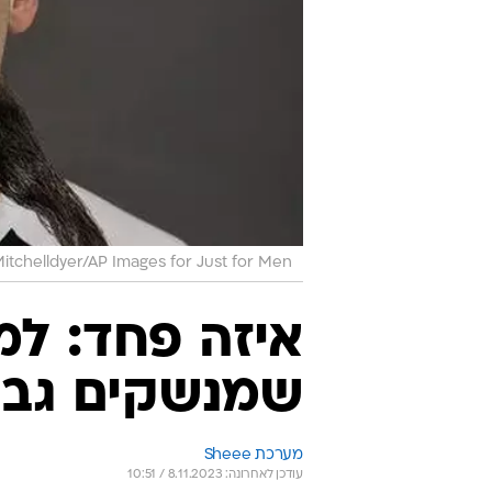
Mitchelldyer/AP Images for Just for Men
איזה פחד: למ
שמנשקים גבר
מערכת Sheee
עודכן לאחרונה: 8.11.2023 / 10:51