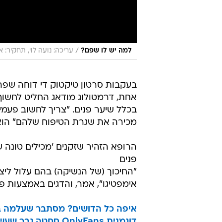
/
למה יש לו שפם?
עריכה: נועה לוי, תחקיר: 
בעקבות סרטון טיקטוק די דוחה שפ
אחת, דרמטולוג מודאג החליט לחשוף
בכלל שיער פנים. "צריך לחשוב פעמי
מכירה את שגרת הטיפוח שלהם" הוא
הרופא הזהיר שזקנים 'מכילים טונה 
פנים
"החיכוך (של הנשיקה) בהם עלול ליצו
אימפטיגו", אמר, והדגים באמצעות פ
איפה כל הדושים? מסתבר שעלמה ב
דוגמנית OnlyFans סחטה גבר שעשה לייק לתמונה שלה וכמעט נכנסה לכלא