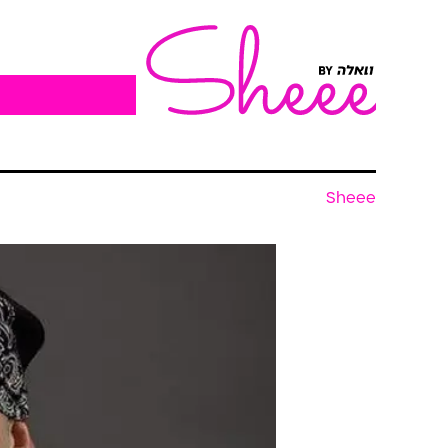
Sheee