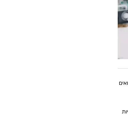
אים
ות