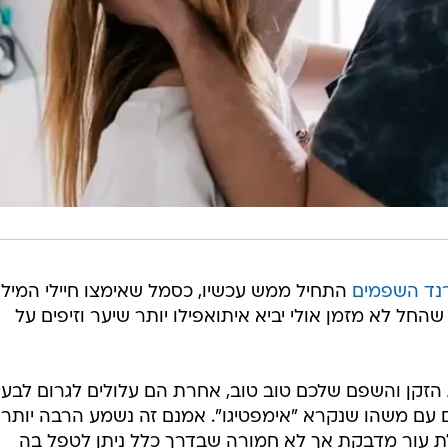
נד השפמים
התחיל ממש עכשיו, כסמל שאימצו חיילי המילו
ישראליים. אבל חודש Movember שהחל לא מזמן אולי יביא איתואפילו יותר שיער וזיפים על
 הזקן והשפם שלכם טוב טוב, אחרת הם עלולים לגרום לבעי
ים עם משהו שנקרא "אימפטיגו". אמנם זה נשמע הרבה יותר
 עור מדבקת אך לא חמורה שבדרך כלל ניתן לטפל בה