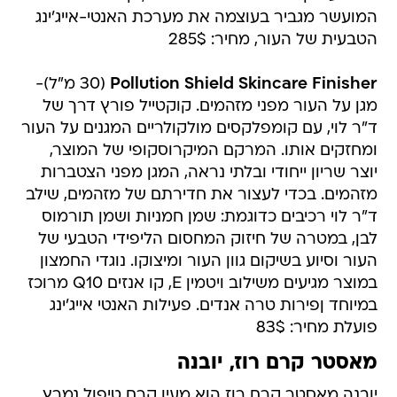
המועשר מגביר בעוצמה את מערכת האנטי-אייג'ינג
הטבעית של העור, מחיר: 285$
Pollution Shield Skincare Finisher
(30 מ"ל)-
מגן על העור מפני מזהמים. קוקטייל פורץ דרך של
ד"ר לוי, עם קומפלקסים מולקולריים המגנים על העור
ומחזקים אותו. המרקם המיקרוסקופי של המוצר,
יוצר שריון ייחודי ובלתי נראה, המגן מפני הצטברות
מזהמים. בכדי לעצור את חדירתם של מזהמים, שילב
ד"ר לוי רכיבים כדוגמת: שמן חמניות ושמן תורמוס
לבן, במטרה של חיזוק המחסום הליפידי הטבעי של
העור וסיוע בשיקום גוון העור ומיצוקו. נוגדי החמצון
במוצר מגיעים משילוב ויטמין E, קו אנזים Q10 מרוכז
במיוחד ןפירות טרה אנדים. פעילות האנטי אייג'ינג
פועלת מחיר: 83$
מאסטר קרם רוז, יובנה
יובנה מאסטר קרם רוז הוא מעין קרם טיפול נמרץ