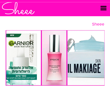
Sheee