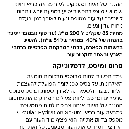
ההגנה של העור ומעניקים לעור מראה בריא וחיוני.
שימוש יומיומי בתכשיר יסייע במניעת יובש ויתרום
לשמירה על עור מטופח ונעים לאורך זמן. בעלת
ניחוח עדין ונעים.
מחיר: 85 שקלים ל 200 מ"ל. (עד סוף נובמבר יימכר
בהנחה של 40% ובמחיר של 51 ש"ח). להשיג
ברשתות הפארם, בבתי המרקחת הפרטיים ברחבי
הארץ ובאתר דוקטור עור.
סרום ומיסט, דרמלוג'יקה
צמד תכשירי לחות מבוססי תרכובות חומצה
היאלרונית, על בסיס טכנולוגיה הפועלת להעצמת
הלחות בעור ולשמירתה לאורך שעות, ומיסט מבוסס
סרמידים ומרכיבי לחות פעילים המחזקים את מחסום
ההגנה של העור. אנחנו צריכים לחות מתמשכת
למראה עור בריא. Circular Hydration Serum
מספק בדיוק את זה: הוא מציף מיד העור עם
הידרציה ומחדש את העור מבפנים, כל זאת תוך