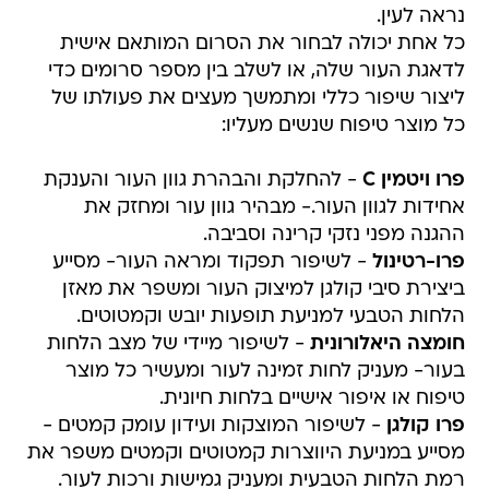
נראה לעין.
כל אחת יכולה לבחור את הסרום המותאם אישית
לדאגת העור שלה, או לשלב בין מספר סרומים כדי
ליצור שיפור כללי ומתמשך מעצים את פעולתו של
כל מוצר טיפוח שנשים מעליו:
פרו ויטמין C
- להחלקת והבהרת גוון העור והענקת
אחידות לגוון העור.- מבהיר גוון עור ומחזק את
ההגנה מפני נזקי קרינה וסביבה.
פרו-רטינול
- לשיפור תפקוד ומראה העור- מסייע
ביצירת סיבי קולגן למיצוק העור ומשפר את מאזן
הלחות הטבעי למניעת תופעות יובש וקמטוטים.
חומצה היאלורונית
- לשיפור מיידי של מצב הלחות
בעור- מעניק לחות זמינה לעור ומעשיר כל מוצר
טיפוח או איפור אישיים בלחות חיונית.
פרו קולגן
- לשיפור המוצקות ועידון עומק קמטים -
מסייע במניעת היווצרות קמטוטים וקמטים משפר את
רמת הלחות הטבעית ומעניק גמישות ורכות לעור.