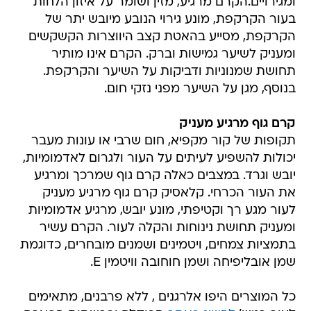
ומגירויים.הקרם מרגיע, מזין ושומר על איזון הלחות
בעור הקרקפת, מונע גירוי הנובע מיובש יתר של
הקרקפת, מסייע בהאטת קצב היווצרות הקשקשים
ומעניק לשיער גמישות וברק. הקרם אינו מותיר
תחושת שמנוניות ודביקות על השיער והקרקפת.
בנוסף, מגן על השיער מפני נזקי חום.
קרם גוף מרגיע מעניק
תקופות של קור מקפיא, חום שרבי או עונות מעבר
יכולות להשפיע לעיתים על העור ולגרום לאדמומיות,
יובש וגרד. במצבים כאלה קרם גוף שמרכך ומרגיע
את העור הכרחי. קלאסיק קרם גוף מרגיע מעניק
לעור מגע רך וקטיפתי, מונע יובש, מרגיע אדמומיות
ומעניק תחושת נינוחות והקלה לעור. הקרם עשיר
בתמציות צמחים, ויטמינים ושמנים מובחרים, כדוגמת
שמן אובליפיחה ושמן חוחובה וויטמין E.
כל המוצרים היפו אלרגנים , ללא פרבנים, מתאימים