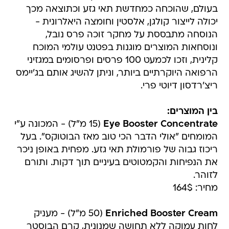
בעולם, שהוכחה כמחדשת תאי גזע וכתוצאה מכך
יכולה לייצור קולגן, אלסטין וחומצה היאלרונית -
הנוסחה מתבססת על מחקר זוכה פרס נובל,
ונוסחאות המוצרים מוגנות בפטנט עולמי המוכח
קלינית, וזכו לכמעט 100 פרסים ופרסומים במגזיני
הרפואה היוקרתיים ביותר, וניתן להשיג אותם בג'יימס
ריצ'רדסון דיוטי פרי.
בין המוצרים:
Eye Booster Concentrate
(15 מ"ל) - המכונה ע"י
המומחים "אולי הדבר הכי טוב מאז הבוטוקס". בעל
ריכוז גבוה של פורמולת תאי גזע. מפחית באופן ניכר
את הנפיחות והקמטוטים בעיניים תוך דקות. ותורם
לזוהר.
מחיר: 164$
Enriched Booster Cream
(50 מ"ל) - מעניק
לחות עמוקה ללא תחושה שמנונית, קרם הבוסטר