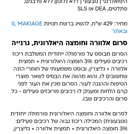
היפואלרגני | טבעוני | ללא גלוטן| ללא פרבנים,
פתלטים, DEA או SLS
מחיר: 429 ש"ח, להשיג ברשת חנויות
IL MAKIAGE
ובאתר
סרום אלוורה וחומצה היאלרונית, גרנייה
הסרום מבוסס על פורמולה ייחודית המשלבת ריכוז
רכיבים פעילים: 3% חומצה היאלורונית + תמצית
אלוורה + גליצרין, ובוסט משמעותי של חומרי הזנה
שחשובים לו, והוא מהווה את הבסיס לשאר מוצרי
הטיפוח וההגנה לעור. הסרום מכין את העור לפני
קרם הלחות ומעניק לו רכיבים מרוכזים פעילים - כל
סרום והרכיבים שבו.
לסרום אלוורה וחומצה היאלורונית פורמולה ייחודית
(וטבעונית) המכילה ריכוז גבוה של רכיבים פעילים:
3% חומצה היאלורונית + תמצית אלוורה + גליצרין,