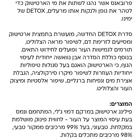
פרובאנס אשר נהגו לשתות את מי הארטישוק כדי
לטהר את גופן ולנקות אותו מרעלים, DETOX של
ימינו.
סדרת DETOX החדשה, מועשרת בתמצית ארטישוק
ומסייעים לזרימת דם, לשיפור מראה הצלוליט,
תורמים לגמישות העור ופועלים לחידוש התאים.
בנוסף כוללת הסדרה אבן גוואשה ייחודית לעיסוי
הגוף, כי הארטישוק הואגם בעל סגולות טיפוליות
ייחודיות העוזרות לשיפור מיקרו סירקולציה, הגבלת
אצירת מים ונפיחות ברגליים, שיפור אלסטיות ומיצוק
העור והצלוליט.
המוצרים:
פילינג ארטישוק במרקם דמוי ג'לי, המתחמם ונמס
בעת עיסוי המוצר על העור - לחווית פינוק מושלמת
במקלחת. טבעוני, בעל 99% מרכיבים ממקור טבעי,
98% מרכיבים מתכלים בקלות.