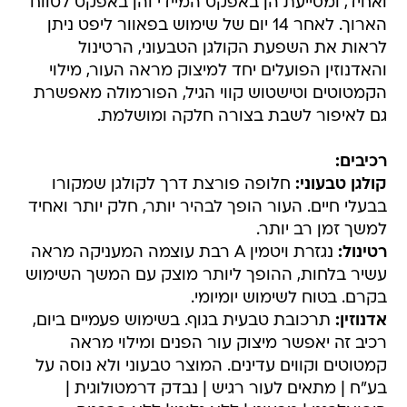
ואחיד, ומסייעת הן באפקט המיידי והן באפקט לטווח
הארוך. לאחר 14 יום של שימוש בפאוור ליפט ניתן
לראות את השפעת הקולגן הטבעוני, הרטינול
והאדנוזין הפועלים יחד למיצוק מראה העור, מילוי
הקמטוטים וטישטוש קווי הגיל, הפורמולה מאפשרת
גם לאיפור לשבת בצורה חלקה ומושלמת.
רכיבים:
קולגן טבעוני:
חלופה פורצת דרך לקולגן שמקורו
בבעלי חיים. העור הופך לבהיר יותר, חלק יותר ואחיד
למשך זמן רב יותר.
רטינול:
נגזרת ויטמין A רבת עוצמה המעניקה מראה
עשיר בלחות, ההופך ליותר מוצק עם המשך השימוש
בקרם. בטוח לשימוש יומיומי.
אדנוזין:
תרכובת טבעית בגוף. בשימוש פעמיים ביום,
רכיב זה יאפשר מיצוק עור הפנים ומילוי מראה
קמטוטים וקווים עדינים. המוצר טבעוני ולא נוסה על
בע"ח | מתאים לעור רגיש | נבדק דרמטולוגית |