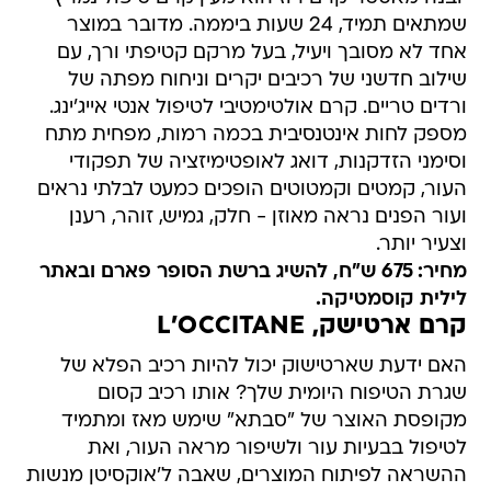
שמתאים תמיד, 24 שעות ביממה. מדובר במוצר
אחד לא מסובך ויעיל, בעל מרקם קטיפתי ורך, עם
שילוב חדשני של רכיבים יקרים וניחוח מפתה של
ורדים טריים. קרם אולטימטיבי לטיפול אנטי אייג'ינג.
מספק לחות אינטנסיבית בכמה רמות, מפחית מתח
וסימני הזדקנות, דואג לאופטימיזציה של תפקודי
העור, קמטים וקמטוטים הופכים כמעט לבלתי נראים
ועור הפנים נראה מאוזן - חלק, גמיש, זוהר, רענן
וצעיר יותר.
מחיר: 675 ש"ח, להשיג ברשת הסופר פארם ובאתר
לילית קוסמטיקה.
קרם ארטישק, L'OCCITANE
האם ידעת שארטישוק יכול להיות רכיב הפלא של
שגרת הטיפוח היומית שלך? אותו רכיב קסום
מקופסת האוצר של "סבתא" שימש מאז ומתמיד
לטיפול בבעיות עור ולשיפור מראה העור, ואת
ההשראה לפיתוח המוצרים, שאבה ל'אוקסיטן מנשות