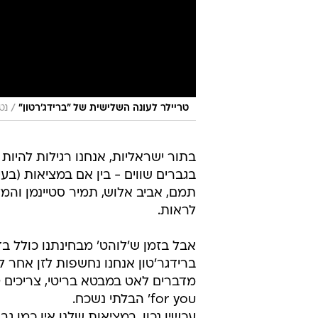
/
טריילר לעונה השלישית של "ברידג'רטון"
נט
בתור ישראליות, אנחנו רגילות להיות
בגברים שווים - בין אם במציאות (בעי
תמם, אביב אלוש, תמיר סטיינמן והמ
לראות.
אבל בזמן ש'לוהט' מבחינתנו כולל בד
ברידגר'טון אנחנו נחשפות לזן אחר לג
for you' הבלתי נשכח.
עכשיו נכון, במציאות שלנו אין כמו גב