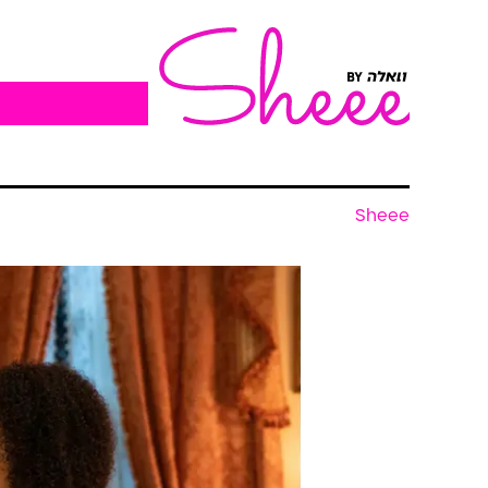
Sheee