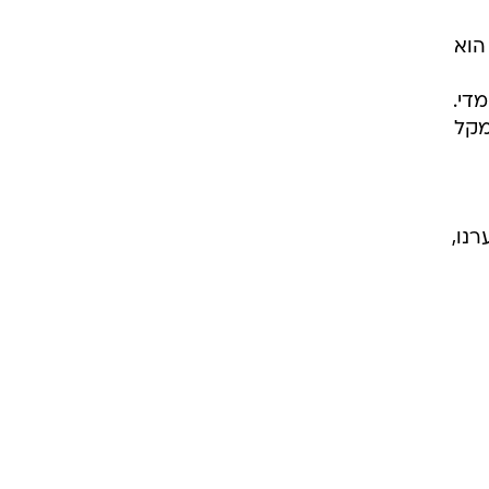
הוא
די.
מקל
נו,