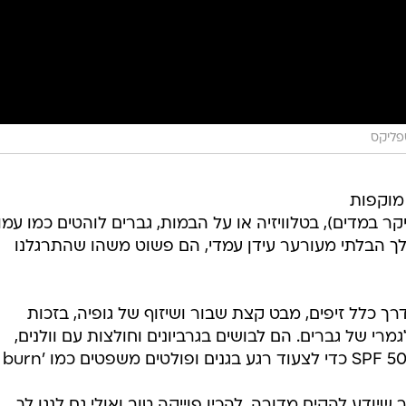
פליקס
 מוקפות
קר במדים), בטלוויזיה או על הבמות, גברים לוהטים כמו עמו
לך הבלתי מעורער עידן עמדי, הם פשוט משהו שהתרגלנו
רך כלל זיפים, מבט קצת שבור ושיזוף של גופיה, בזכות
מרי של גברים. הם לבושים בגרביונים וחולצות עם וולנים,
מדברים לאט במבטא בריטי, צריכים SPF 50 כדי לצעוד רגע בגנים ופולטים משפטים 
ר שיודע להקים מדורה, להכין פוייקה טוב ואולי גם לנגן לך