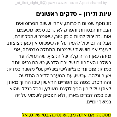
A post shared by חתונה ממבט ראשון (@married_at_first_sight_il)
עינת ולירון - סדקים ראשונים
זוג נוסף שמיום היכרותו, אחרי ששוב הפרומואים
הבטיחו הבטחות והפרק לא קיים, ממש משעמם
אותי. זה יכול להיות סימן טוב, שאומר שהכל זורם,
אבל זה גם יכול להעיד על זה שפשוט אין כאן ניצוצות.
לצערי אני חוששת שלמרות התחלה מבטיחה, אני
מזהה כאן דהייה קלה של הניצוץ, שהתחילה עוד
בשלביו האחרונים של ירח הדבש, כשהם נראו יותר
כמו זוג פנסיונרים ב"שלישי בשלייקעס" מאשר כמו זוג
צעיר ונלהב. עכשיו, עם המעבר לדירה החדשה
וההורסת, נצפה גם הפריים הראשון שבו החיוך מאוזן
לאוזן של לירון הפך לקצת מאולץ, והכל בגלל שהוא
שם כמה דברים בארון, ולא הפסיק לשמוע על זה
במשך יומיים.
מסקנה: אם אתה מבקש נסיכה בטי שירט, אל