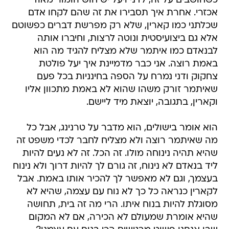
כשחושבים על זה, לדני ויעל יש חוש הומור מאוד
אכזרי. אחרת איך תסבירו את זה שהם לקחו אדם
שכלתני כמו קארין, שלא רק מפרשת דברים כפשוטם
אלא גם ביצועיסטית ונוטה לרצות, וחיברו אותה
לבנאדם כמו איתמר שלא מצליח להגיד מה הוא
באמת רוצה. אני כבר מדמיינת איך יעל פולטת
צחקוק ודני נמרח על הספה בחינניות בכל פעם
שאיתמר זורק משהו שהוא לא באמת מתכוון אליו
וקארין, בתגובה, יוצאת מיד ליישם.
הוא אומר בישולים, הוא מדבר על טרנינג, אבל כל
מה שאיתמר רוצה ולא מצליח לחבר לכדי משפט זה
שהיא תהיה נינוחה מולו. זה הכל. זה לא נעים להיות
ליד בנאדם לא נינוח, זה גורם לך להיות דרוך ולא נינוח
בעצמך, וגם לא מאפשר לך להכיר אותו באמת. אבל
לקארין כנראה כל כך לא נוח עם עצמה, שהיא לא
מסוגלת להיות בנוח איתו. הרי מה זה בית, תחושה
שהיא אומרת שמעולם לא הכירה, אם לא המקום