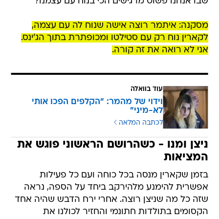
שבו אנחנו פשוט מרגישים הכי בנוח עם עצמנו?
מסקנה: איתמר רוצה אישה שנוח לה עם עצמה,
לקארין נוח רק עם סטילטו ומכופתרת בתוך הג'ינס.
אני לא רואה את זה קורה.
עוד בוואלה
וידוי של מהמר: "הקלפים הפכו אותי
לא-מיני"
לכתבה המלאה
ניצן ומנו - כשהרושם הראשוני פוגש את
המציאות
בזמן שקארין מנסה בכל כוחה ועם כל פעילות
אפשרית להימנע מלהירקב ביחד על הספה, נראה
שזה כל מה שניצן רוצה. אחרי ירח הדבש שהיה אחד
הקסומים בתולדות חתונמי והחזיר לכולנו את