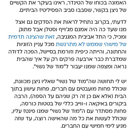
האמונה בכוחו של הטינדר, ראינו בעיקר את הקשיים
של ניצן בקשר, שסבבו סביב הפסיליטיז הביתיים.
לדעתי, בקרוב נתחיל לראות את הסדקים גם אצל
מנו שעד כה היה אמנם מג'וייף וסטלן אבל מתוק
ומכיל, כי התל אביבית המגניבה,
זאת שהציגה תדמית
של מישהי שממש לא מתרגשת
מכל עניין הזוגיות
והחתונה, והייתה כיפית וזורמת בסיישל, הפכה לדודה
שמדברת כבר ארבעה פרקים רק על איך שהבית
נראה ומצפה שמנו יעבור ל"מוד של נשוי".
יש לי תחושה שה"מוד של נשוי" שאליו ניצן מכוונת,
שכולל פחות מועבטים עם חברים, פחות עישון בתוך
הבית (אלא אם כן זה רק שניהם על הספה), הרבה
ביקורים באיקאה ו-ווייב כללי של בטטות כורסה,
פחות מסתדר עם ה"מוד של נשוי" שמנו פינטז עליו,
שכולל לעשות את כל מה שהאישה רוצה, עד שזה
מגיע לימי חמישי עם החברים.