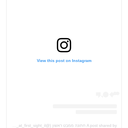
View this post on Instagram
A post shared by חתונה ממבט ראשון (@married_at_first_sight_il)