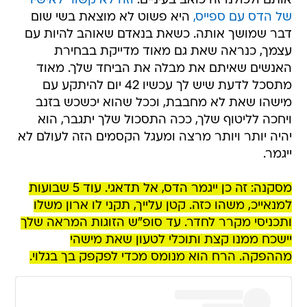
אותם ולכולנו זה כואב בעיניים.
וזה לא קשור לאישיו
של הדס עם ספייס,
היא פשוט לא מוצאת בשי שום
דבר שמושך אותה. כשאת בנאדם שאוהב להיות עם
עצמך, כנראה שאת גם מאוד מדייקת בבחירת
האנשים שאיתם את מבלה את הביחד שלך. מאוד
מתסכל לדעת שיש לך עכשיו 42 יום להיתקע עם
מישהו שאת לא מחבבת, וככל שהוא יכשכש בזנב
ויחכה לליטוף שלך, ככה התסכול שלך יתגבר, הוא
יהיה יותר ויותר מרצה ומעגל הקסמים הזה לעולם לא
ייגמר.
מסקנה: זה כן ייגמר הדס, אל תדאגי. עוד 5 שבועות
למנאייכ, משהו כזה. קטן עלייך, תקני לו ארון משלו
ותכניסי מקרר לחדר. עד סופ"ש הזוגות המראה שלך
יישכח ממנו קצת ותוכלי לטעון שאת מישהי
מההפקה. הרח הוא מנומס מכדי לפקפק בך בגלוי.