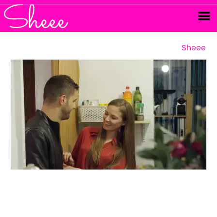
Sheee