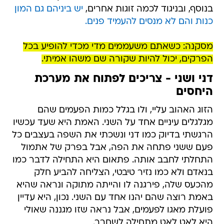
בנוסף, ובניגוד לכמה זוגות אחרים,
יש ביניהם גם המון
כנות והם לא מנסים להעמיד פנים.
מסקנה: כשאתם משעממים מדי מכדי להופיע בכל
הפרקים, יכול להיות שקורה שם משהו אמיתי.
דני ושני - צריכים לפתוח את מערכת
היחסים
הזוג האהוב עליי, ולו בגלל כמות הפעמים שהם
מגלגלים עיניים אחד על השני. האמת היא שעד עכשיו
הרגשתי בדיוק כמו דני ונשכתי את השפה בעצבים כל
פעם ששני פתחה את הפה, אבל בפרק של אתמול
התחלתי לחבב אותה. פתאום היא התחילה לדבר כמו
בנאדם ולא כמו נזיר טיבטי, הצליחה להביע חלק
מהכעס שלה, פירגנה לו והייתה מתוקה ונראה שהיא
באמת רוצה שהם יהנו אחד עם השני. נכון, היא עדיין
פועלת מאגו לפעמים, אבל נראה שזו מגננה שאולי
היא לאט לאט מתחילה לשחרר.