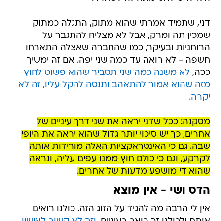
דני, שתמיד אמרתי שהוא מתוק, התגלה כמתוק
שמכין תה ומרק, אבל לא מצליח להתגבר על
הרוחניות ובעיקר, כמו שהחברה שאצלה התארחו
חשפה - לא רואה עד כמה שני יפה. אם זה ימשיך
ככה,
לא משנה כמה שני תסביר שהוא פשוט לחוץ
מזה שהוא אמור להתאהב ותנסה להקל עליו, זה לא
יקרה.
מסקנה: ככל שדני יראה את שני דרך עיניים של
אחרים, כך יש סיכוי יותר גדול שהוא יראה את היופי
שבה. גם כי האינטראקציות האלה מורידות אותה
לקרקע, וגם כי כולם חוץ ממנו עפים עליה, ונראה
שהוא די מושפע מדעות של אחרים.
הדס ושי - אין מוצא
אין לי הרבה מה להגיד על הזוג הזה. כולנו רואים