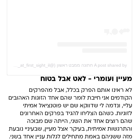
A post shared by חתונה ממבט ראשון (@married_at_first_sight_il)
מעיין ועומרי - לאט אבל בטוח
לא ראינו אותם הפרק בכלל, אבל מהפרקים
הקודמים אני חייבת לומר שהם אחד הזוגות האהובים
עליי, ונדמה לי שדווקא שם יש פוטנציאל אמיתי
לזוגיות. כשהם הצליחו להגיד בפרקים האחרונים
שהם רוצים אחד את השני, הייתה שם מבוכה
והתרגשות אמיתית, בעיקר אצל מעיין, שבעיניי נובעת
מזה ששניהם באמת מתחילים לגלות עניין אחד בשני.