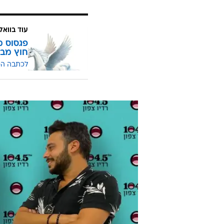
עוד בוואל
פגסוס מ
חוץ מבפ
לכתבה ה