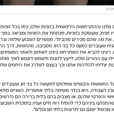
וקרון
לנו וההתרחשות הדינאמית בזוגיות שלנו, כמו בכל זוגיות,
 זוגית, שעוסקת בזוגיות, מנתחת את הזוגיות ומביאה בפני
ינון, את מה שהם מכירים מהבית", מספרים השבוע שלמה ובר
יח שעוברים כמעט כל בני הזוג מסביבנו, מהחוויות, דרך הרי
רצינו להביא את המתרחש בינינו לאולפן ולאוזני המאזינים,
לו עם ההורים שלנו, לייעץ לזוגות ולשמש דוגמא לאיך פותר
וגות יצליחו להזדהות אתנו וכך בעצם לשדרג את היחסים של
 החששות והקשיים שמלווים למעשה כל בני זוג שעובדים י
בין העבודה, היא בגדר משימה בלתי אפשרית. השניים מתא
שי והפרטי שלהם, או מצבים בהם בלית ברירה הם נדרשים
תגלעו ביניהם כדי להפיח רוח חיים ועניין בתוכנית השבועי
 מכשול ישנם גם יתרונות בלתי מבוטלים".