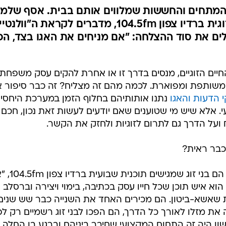
גם המתחים והחששות שמלווים אותם בבית. אסף שלמ
וניקול ברסלב, המגישים תכנית זוגית ברדיו צפון 104.5fm, מדברים לקראת ה"וולנטי
ים את סוד ההצלחה: "אם מניחים את האגו בצד, הכ
החיים הזוגיים, מנסים בדרך זו או אחרת להקים עסק משפחתי
 משותפת ומפוארת. לכמה מהם זה מצליח? זה כבר סיפור א
 הדעות והאגו
נתנו אותותיהם בחלוף הזמן במערכת היחסים
. אלא שיש מי שטוענים שאם יודעים לעשות זאת נכון, חכם
ועל הדרך גם לתרום לזוגיות ולחזק את הקשר.
כבר ראית?
אסף שלמה (35) וניקול ברסלב (27), ה
 הוא איש תוכן שכל חייו עסק בכתיבה, בימוי ויצירה וברסלב
 שאשא-ביטון. הם מכירים האחד את השנייה כבר שש שנים
את מזלו לאורך כל הדרך, הם הפכו לבני זוג רשמיים רק לפ
שון היה זה התחום המקצועי שחיבר ביניהם וברגע בו החלה