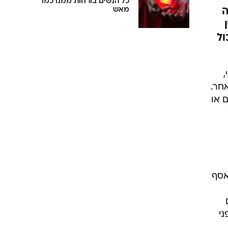
כל הנשים בורחות ממנו כמו
ה
מאש
ין
ול
,
חר.
 או
ם בני זוג שמגישים תוכנית שבועית ברדיו צפון 104.5fm, "אסף
ני