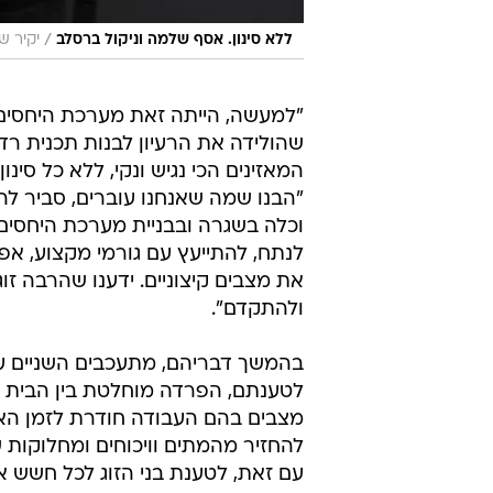
/
ללא סינון. אסף שלמה וניקול ברסלב
יקיר ש
"למעשה, הייתה זאת מערכת היחסים ש
שהולידה את הרעיון לבנות תכנית רדיו
המאזינים הכי נגיש ונקי, ללא כל ס
"הבנו שמה שאנחנו עוברים, סביר להנ
וכלה בשגרה ובבניית מערכת היחסים. 
לנתח, להתייעץ עם גורמי מקצוע, אפי
את מצבים קיצוניים. ידענו שהרבה ז
ולהתקדם".
בהמשך דבריהם, מתעכבים השניים על
לטענתם, הפרדה מוחלטת בין הבית ו
מצבים בהם העבודה חודרת לזמן האי
להחזיר מהמתים וויכוחים ומחלוקות שה
עם זאת, לטענת בני הזוג לכל חשש או