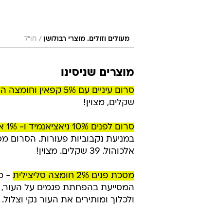
/
מעולים וזולים. מוצרי רבולושן
חו"ל
מוצרים שניסינו
סרום עיניים עם 5% קפאין וחומצה היאלרונית,
שקלים, מצוין!
סרום לפנים 10% ניאציאנמיד ו- 1% אבץ
במניעת נקבוביות פעורות. הסרום מ
אלכוהול. 39 שקלים. מצוין!
מסכת פנים 2% חומצה סליצילית
- מ
המסייעת בהפחתת פגמים על העור, ניק
ולכלוך ומותירים את העור נקי וצלול. טבעוני. 