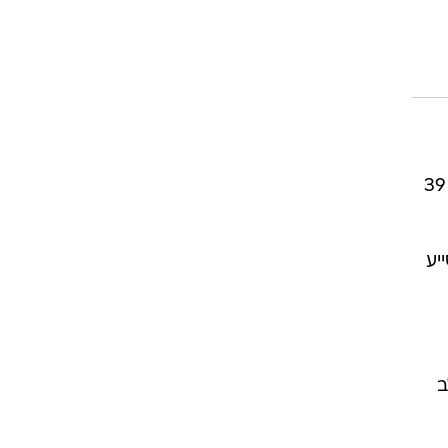
כמובן. מסייע בהפחתת מראה העיגולים השחורים 39
יע
ב