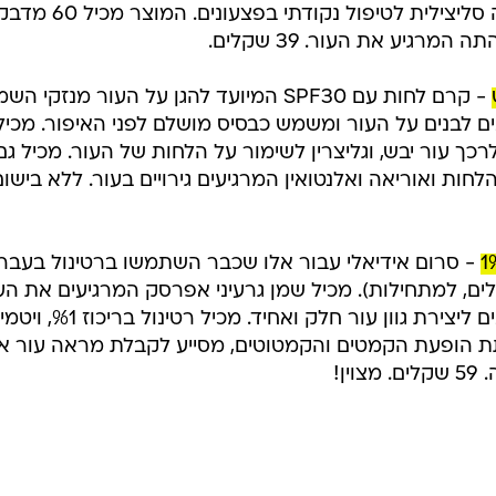
- מדבקות חומצה סליצילית לטיפול נקודתי בפצעוני
רגיע את העור. 39 שקלים.
- קרם לחות עם SPF30 המיועד להגן על העור מנזקי ה
 לבנים על העור ומשמש כבסיס מושלם לפני האיפור. מכיל
רכך עור יבש, וגליצרין לשימור על הלחות של העור. מכיל גם
חות ואוריאה ואלנטואין המרגיעים גירויים בעור. ללא בישום
- סרום אידיאלי עבור אלו שכבר השתמשו ברטינול בעבר 
ם רטינול 0.5% שעולה 55 שקלים, למתחילות). מכיל שמן גרעיני אפרסק המרגיעים את ה
ת הופעת הקמטים והקמטוטים, מסייע לקבלת מראה עור א
ן!