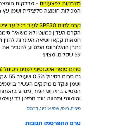
מדבקות לפצעונים
המכילות חומצה סליצילית ושמן עץ התה המ
קרם לחות SPF30 לעור רגיל עד יבש
הקרם העדין כמעט ולא משאיר סימנים
חמאות קקאו ושיאה העוזרות להזין ול
נתרן הואלורונט המסייע להגביר את הל
59 שקלים. מצוין!
סרום סופר אינטנסיבי לפנים רטינול 1%
גם סרו
המסייע בחידוש העור, מסייע בהפחת
והומוגני ומהווה נוגד חמצון רב עוצמה. 59 שקלים. מצוי
טיפוח
ביוטי
אנטי אייג'ינג
קרמים
טרם התפרסמו תגובות