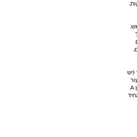
ם. המוצר מכיל 60 מדבקות.
שמש.
.
(יש
עור
ושמן שקדים מתוקים העשיר בויטמינים ליצירת גוון עור חלק ואחיד. מכיל רטינול בריכוז %1, ויטמין A
חיד