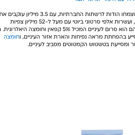
REVOLUTION הוא אחד המותגים שצמחו הודות לרשתות החברתיות, עם 3.5 מיליון עו
עמוד האיפור של המותג באינסטגרם, ועשרות אלפי סרטוני ביוטי עם מעל ל-52 מיליון צפיות
בטיק-טוק. אחד המוצרים שמככב בהם הוא סרום לעיניים המכיל 5% קפאין וחומצה היאלר
ייע בהפחתת מראה נפיחות והארת אזור העיניים, ו
חומצה
מסייעת בטשטוש הקמטוטים מסביב לעיניים.