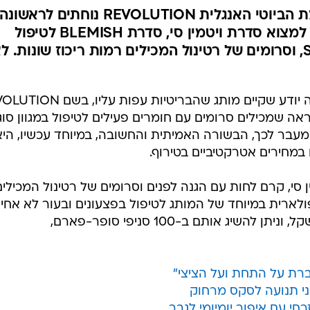
מוצרי ה-SKIN CARE של מעצמת הביוטי האנגלית REVOLUTION נוחתים לראשונה
בסופר-פארם. בין המוצרים ניתן למצוא סדרת ויטמין סי, סדרת BLEMISH לטיפול
בפצעונים, קרם לחות עם SPF30, וסרומים של רטינול המכילים רמות ריכוז שונות. ל
ה שמכילים סרומים עם חומרים פעילים לטיפול במגוון סוגי
מעבר לכך, הבשורה האמיתית והחשובה, במיוחד עכשיו, היא
 במחירים אטרקטיביים בטירוף.
 סי, קרם לחות עם הגנה לפנים וסרומים של רטינול המכילים
ולארית במיוחד של המותג לטיפול בפצעונים ובעור לא אחיד
וטווח מחירי המוצרים נע בין 35-69 שקל, וניתן להשיג אותם ב-100 סניפי סופר-פארם,
ברת על התחת ועל הציצי"
שני תנועה לסקס מרחוק
חי עם איפור יומיומי לגבר