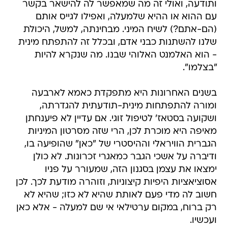
ותודעה, ואולי זה מה שמאפשר לה להישאר בקשר
עם ההוא או ההיא שלמעלה, ואפילו לגייס אותם
(הם-אתם?) לשיח המיני. מבחינתה, למשל, היכולת
שלנו להשתנות כבני אדם, ובכלל זה להתפתח מינית
- הוא האלמנט האלוהי שבנו. מה שנקרא להיות
"בצלמו".
בשנים האחרונות היא מתפקדת כאמא לארבעה
ומורה להתפתחות מינית-תודעתית להגדרתה,
ושקועה בסטאז' לטיפול זוגי. אם עדיין לא פיענחתן
מאיפה היא מוכרת לכן, הרי שזה מסרטון המיניות
הגברית הוויראלי וההיסטרי של "כאן" שהופיעה בו,
ודיברה על אשכי הגבר כמאגרי זכרונות. לא כולן
ימצאו את עצמן בסגנון הזה, שמעורר על פניו
אסוציאציות היפיות קיצוניות, וזוהרה מודעת לכך. לכן
חשוב לה מדי פעם לאותת שהיא לא כזו; שהיא לא
רק ברוח, במקום ערטילאי אי שם למעלה - אלא כאן
ועכשיו.