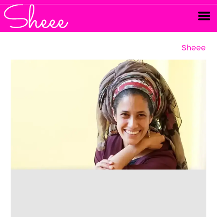
Sheee