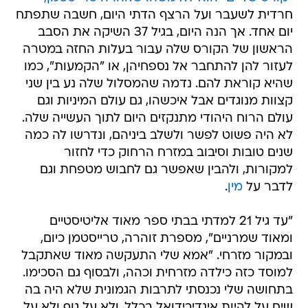
חרדית לשעבר ועל הרצף הדתי היום, חשבה שתפתח
יום אחד. אך הנה היום, בגיל 37 השיקה את הסבב
הראשון של הקורס שלה עבור בעלות החזה במטרה
לעזור להן להתחבר אל נספחיהן, או "הקמעות", כמו
שהיא קוראת להם. נדמה שהמסלול שלה נע בין שני
קצוות מנוגדים אבל איכשהו, גם עולם המיניות וגם
עולם הרוח היהודי מתנקזים היום לתוך העשייה שלה.
לא היה פשוט לפשר ולשלב ביניהם, ונדרשו לה כמה
שנים טובות וסיבוב במזרח הרחוק כדי לחזור
למקורות, ולהבין שאפשר גם לחבוש מטפחת וגם
לדבר על
מין
.
"עד גיל 21 למדתי בבתי ספר מאוד אליטיסטיים
ומאוד שמרניים", מספרת זוהרה, טרייסטמן כיום,
ובמקור מזרחי. "אמא שלי התעקשה מאוד שאתקבל
למוסד כזה כילדה מזרחית וכהה, ולבסוף גם הסכימו.
בתחושה שלי נכנסתי לתרבות הגמונית שלא היה בה
שיח על להיות אינדיבידואל בכלל, ולא על גוף ולא על