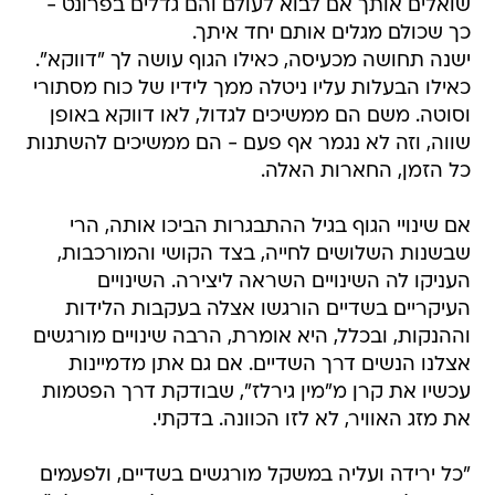
שואלים אותך אם לבוא לעולם והם גדלים בפרונט -
כך שכולם מגלים אותם יחד איתך.
ישנה תחושה מכעיסה, כאילו הגוף עושה לך "דווקא".
כאילו הבעלות עליו ניטלה ממך לידיו של כוח מסתורי
וסוטה. משם הם ממשיכים לגדול, לאו דווקא באופן
שווה, וזה לא נגמר אף פעם - הם ממשיכים להשתנות
כל הזמן, החארות האלה.
אם שינויי הגוף בגיל ההתבגרות הביכו אותה, הרי
שבשנות השלושים לחייה, בצד הקושי והמורכבות,
העניקו לה השינויים השראה ליצירה. השינויים
העיקריים בשדיים הורגשו אצלה בעקבות הלידות
וההנקות, ובכלל, היא אומרת, הרבה שינויים מורגשים
אצלנו הנשים דרך השדיים. אם גם אתן מדמיינות
עכשיו את קרן מ"מין גירלז", שבודקת דרך הפטמות
את מזג האוויר, לא לזו הכוונה. בדקתי.
"כל ירידה ועליה במשקל מורגשים בשדיים, ולפעמים