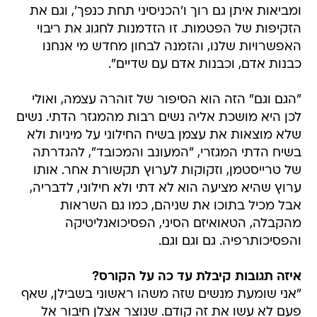
ומביאות איתן גם רוך ו'הכניסיני תחת כנפך', וגם את
הזקיפות של הפטמות. זו הזדמנות לחגוג את ריבוי
האפשרויות שלנו, והזמנה לבחון מחדש מי אנחנו
כבנות אדם, וכבנות אדם עם שדיים".
"הגם וגם" הזה הוא הסיפור של זוהרה עצמה, ואולי
לכן היא מושכת אליה נשים רבות מהמגזר הדתי. נשים
שלא מוצאות את עצמן בשיח החילוני על מיניות ולא
בשיח הדתי המגזרי, "המעונב והמכובד", להגדרתה
של טרייסטמן, וזקוקות לערוץ תקשורת אחר. אותו
ערוץ שהיא מציעה הוא לא דתי ולא חילוני, לדבריה,
אבל מכיל בתוכו את שניהם, כמו גם השראות
מהקבלה, הטאואיזם הסיני, הפסיכואנליטיקה
והפסיכותרפיה. גם וגם וגם.
איזה תגובות קיבלת עד כה על הקורס?
"אני שומעת מנשים שזה משהו ראשוני בשבילן, שאף
פעם לא עשו את זה קודם. שנוצר אצלן חיבור אל