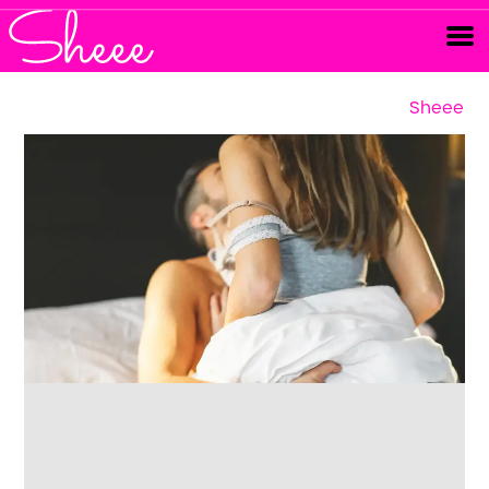
Sheee