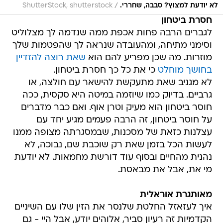
/
לא יודעת למצוץ? סבבה, שחררי.
ShutterStock, shutterstock
חסרת ביטחון
לגברים הרבה פחות אכפת ממה שנדמה לך מצלוליט
וסימני מתיחה, ומהעובדה שנראה לך שהפטמות שלך
מוזרות. מה שכן מפריע להם הוא
שאת רוצה להזדיין
בחושך מוחלט
כי את כל כך חסרת ביטחון.
לא מגניב שאת מתעקשת להישאר עם חולצה, או
גרביים. בדיוק כמו שיוזמה במיטה היא סקסית, ככה
חוסר ביטחון הוא מעיק וטרן אוף. ואם כבר מדברים
על חוסר ביטחון, זה הרבה פעמים מגיע יחד עם
עצלנות כזאת של מסכנות, שבמסגרתה מצופה ממנו
לעשות הכל בזמן שאת רק שוכבת שם, נבוכה, לא
נהנית מהחיים ובסוף עוד דורשת מחמאות. לא יודעת
מי את, אבל את מבאסת.
מאותגרת אוראלית
איך לעזאזל החלטת שלנסר את הזין שלו עם השיניים
הקדמיות זה רעיון סביר, אלוהים יודע, אבל היי - גם