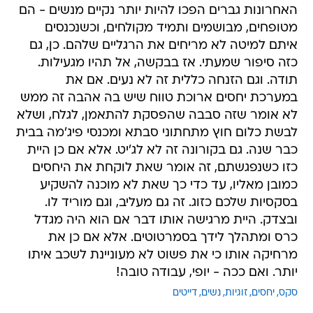
האחרונות גברים הפכו להיות יותר נקיים מנשים - הם
מטופחים, מבושמים ותמיד מקולחים, וכשנכנסים
איתם למיטה לא מריחים את הרגליים שלהם. כן, גם
כזה סיפור שמעתי. אז בבקשה, אל תהיו מגעילות.
תודה. וגם הזנחה כללית זה לא נעים. אם את
במערכת יחסים ארוכת טווח שיש בה אהבה זה ממש
לא אומר שזה סבבה שהפסקת להתאמן, לגלח, ושלא
לבשת כלום חוץ מתחתוני סבתא ומכנסי פיג'מה בבית
כבר שנה. גם בקורונה זה לא לג'יט. אלא אם כן היית
כזו כשנפגשתם, זה אומר שאת לוקחת את היחסים
כמובן מאליו, עד כדי כך שאת לא מוכנה להשקיע
בסקסיות שלכם כזוג. זה גם מעליב, וגם מוריד לו.
ובצדק. היית מרגישה אותו דבר אם הוא היה מגדל
כרס ומתהלך לידך בסמרטוטים. אלא אם כן את
מרחיקה אותו כי את פשוט לא מעוניינת לשכב איתו
יותר. ואם ככה - יופי, עבודה טובה!
סקס
יחסים
זוגיות
נשים
דייטים