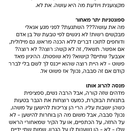
מקצוענית ויודעת מה היא עושה. את לא.
ספונטניות יתר מאחור
מה את עושה??? השתגעת? לפני מגע אנאלי
מבקשים רשות! לא ניגשים לפי טבעת של בן אדם
ודוחפים לתוכו דברים ללא הכנה מראש. גם מילולית,
אם אפשר. תשאלי, זה לא קשה: רוצה? לא רוצה?
אצבע? שתיים? קישוא? (לא שופטת). ההיגיון מאד
פשוט - לא היית רוצה שהוא ייכנס לך לשם בלי לברר
קודם אם זה סבבה, נכון? אז פשוט אל.
מנסה להרוג אותו
מדהים שזה קורה, אבל הרבה נשים, ספציפית
בתנוחת הבוקרת, כמעט רוצחות את הגבר בטעות
כשהן יושבות עליו. הרי הן צריכות להישען על משהו,
נכון? סבבה, אבל משום מה הן בוחרות להישען - לא
על החזה, על הכתפיים, או על הקיר שמאחורי הראש
שלו - לא - הן נשענות לו על הגרון. שמות שתי ידיים