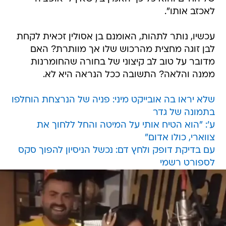
לאכזב אותו".
עכשיו, נותר לתהות, האומנם בן אסולין זכאית לקחת
לבן זוגה מחצית מהרכוש שלו אך מוותרת? האם
מדובר על טוב לב קיצוני של בחורה שהחומרנות
ממנה והלאה? התשובה ככל הנראה היא לא.
שלא יראו בה אובייקט מיני: פניה של הנרצחת הוחלפו
בתמונה של גדר
ע': "הוא הטיח אותי על המיטה והחל ללחוך את
צווארי, כולו אדום"
עם בדיקת דופק ולחץ דם: נכשל הניסיון להפוך סקס
לספורט רשמי