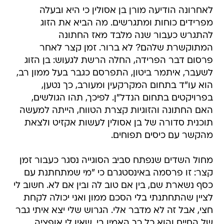
לאחרונה הודיעה מורן בן אסולין כי היא ובעלה
מפרידים כוחות ומתגרשים. מה הביא את הזוג
להתגרש כעבור שנה מלבד מאז החתונה
המתוקשרת שלהם? לא ברור. זמן קצר לאחר
פרסום דבר הפרידה, החלה הרשת לגעוש: בן הזוג
לשעבר, איתמר ביטון, התפרסם כגבר בעל ממון רב,
הוא עו"ד בתחום המקרקעין ומעורב, כך נטען,
בפרויקטים בתחום הנדל"ן. לפיכך, תהו הגולשים,
האם החתונה והזוגיות קצרת הטווח, הייתה למעשה
תוכנית סדורה של בן אסולין לעשות אקזיט ולצאת
מהקשר עם כיסים תפוחים.
מחול השדים שנפתח סביב הסוגייה נסגר כעבור זמן
קצר: זו פרסמה באינסטגרם כי "מי שמתחתנת עם
כסף נשארת שם, בין אם טוב לה ובין אם לא. חשוב לי
לציין שהתחתנתי בלי הסכם ממון ואני יכולה לקחת
חצי, אבל זה לא מדבר אלי. הגרוש שלי יצא איתי גבר
של החיים והוא כל כך האמין בי, שאין לי אופציה