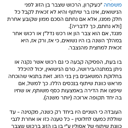
משפחה
"כעיקרון, הרכוש שצבר בן הזוג לפני
הנישואים, אינו בר שיתוף והיא לא זכאית לקבל כל
חלק ממנו, אלא אם נחתם הסכם ממון שקובע אחרת
[ולא נחתם, כך לדבריה].
מנגד, אם הוא צבר הון או רכש נדל"ן או רכוש אחר
במהלך השנה בו היו נשואים, כי אז, ורק אז, היא
זכאית למחצית מהנצבר.
בו בעת, הפסיקה קבעה כי גם רכוש אשר נקנה או
ניתן במתנה/בירושה, טרם הנישואין, יכול להיכלל
בחלוקת המשאבים בין בני הזוג. זאת בתנאי שהוכחה
מראש כוונת שיתוף בנכסים הללו. כך למשל, אם
שיפצו את הדירה באמצעות כסף משותף, או שחיו
בה יחד תקופה ארוכה {יותר משנה}.
העובדה כי השניים היו ביחד רק כשנה, מקטינה - עד
שוללת כמעט לחלוטין - כל טענה כזו או אחרת לגבי
כוונת שיתוף של אסולין ע"י בן בן הזוג ברכוש שצבר