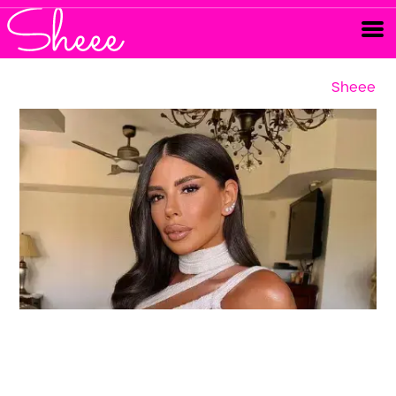
Sheee