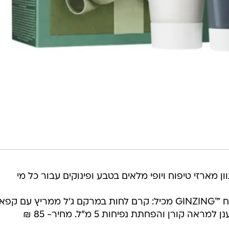
וח ORIGINS משיק מגוון מארזי טיפוח ויופי מלאים בטבע ופינוקים עבור כל מי
מארז Gift for Glow מסדרת הטיפוח ™GINZING מכיל: קרם לחות במרקם ג'ל ממריץ עם קפא