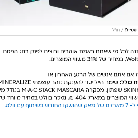
/
סטייל!
חו"ל
ז אם אתם אנשים של הרגע האחרון או
שימר היילייטר להענקת זוהר עוצמתי NERALIZE
SKINFINISH , LUSTREGLASS LIPSTICK שפתון, מסקרה  MASCARA
ועוד מתנה - בקבוק יין בגודל מיוחד. שווי המוצרים במארז: 404 ₪. נמכר בוולט במחיר מיוחד 
תוף עם וולט.