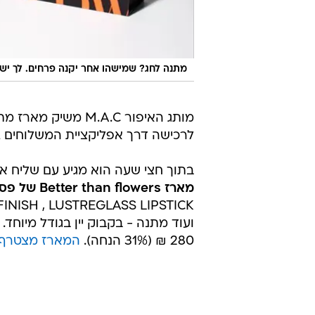
מתנה לחג? שמישהו אחר יקנה פרחים. לך יש 
מותג האיפור M.A.C משיק מארז מתנה לכל מי שאתם באמת אוהבים ורוצים לפנק בחג הפסח
לרכישה דרך אפליקציית המשלוחים Wolt, במחיר של 31% משווי המוצרים.
בתוך חצי שעה הוא מגיע עם שליח א
מארז Better than flowers של פסח כולל:
280 ₪ (31% הנחה).
המארז מצטרף ל- 7 מארזים של מאק שהושקו החודש בשי