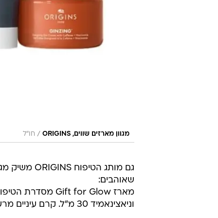
/
מגוון מארזים שווים, ORIGINS
חו"ל
גם מותג הטיפ
שאוהבים:
וניאצינאמיד 30 מ"ל. קרם עיניים מרענן למראה קורן והפחתת נפיחות 5 מ"ל. מחיר- 85 ₪