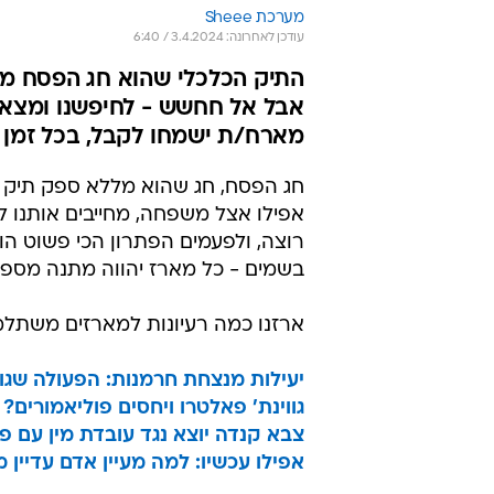
מערכת Sheee
עודכן לאחרונה: 3.4.2024 / 6:40
התיק הכלכלי שהוא חג הפסח ממ
אבל אל חחשש - לחיפשנו ומצא
מארח/ת ישמחו לקבל, בכל זמן
חג הפסח, חג שהוא מללא ספק תיק כל
אפילו אצל משפחה, מחייבים אותנו 
רוצה, ולפעמים הפתרון הכי פשוט הו
בשמים - כל מארז יהווה מתנה מספק
ארזנו כמה רעיונות למארזים משתלמי
יעילות מנצחת חרמנות: הפעולה שגורמת לדור ה-Z
גווינת' פאלטרו ויחסים פוליאמורים
צבא קנדה יוצא נגד עובדת מין עם פ
אפילו עכשיו: למה מעיין אדם עדיין 