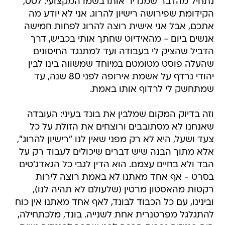
נתחיל מהדבר שמגדיר אותו בשמו המקצועי: 007,
הקידומת שפירושה רישיון להרוג. אני לא יודע מה
אתכם, אבל אני אישית רוצה להרוג לפחות חמישה
אנשים ביום - מהאידיוט שחתך אותי בכביש, דרך
הדביל שהציק לי בעבודה ועד למתנגד החיסונים
שהעלה פוסט מטומטם במיוחד שמשווה בינו לבין
יהודי נרדף על אשמת אירופה לפני 80 שנה, עד
שמתחשק לי לרדוף אותו באמת.
וזה בדיוק המקום שמלבין את בונד בעיני: העובדה
שאנחנו לא מסתובבים ורוצחים את הזולת על כל
צעד ושעל, היא לא רק מפני שאין לנו "רישיון להרוג",
אלא מתוך הבנה שיש דברים שיכולים לעבוד רק על
הבד ולא בחיים עצמם. הוא הדין לגבי כל הגאדג'טים
בסרט - אף אחד מאתנו לא באמת רוצה לירות
רקטות מהאסטון מרטין (שלעולם לא תהיה לנו),
ובינינו, עם כל הכבוד לבונד, לאף אחד מאתנו אין כוח
להתגלגל מפרטנרית אחת לשנייה. בונד, מלכתחילה,