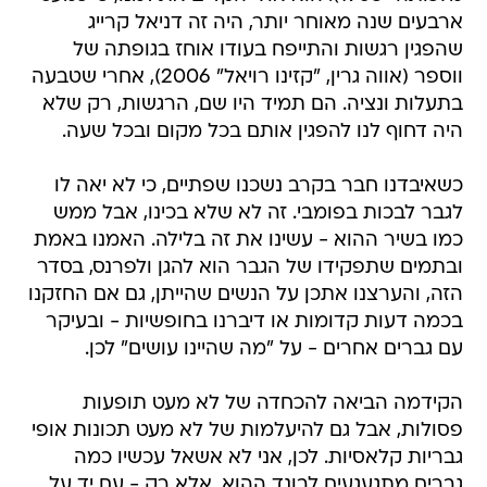
ארבעים שנה מאוחר יותר, היה זה דניאל קרייג
שהפגין רגשות והתייפח בעודו אוחז בגופתה של
ווספר (אווה גרין, "קזינו רויאל" 2006), אחרי שטבעה
בתעלות ונציה. הם תמיד היו שם, הרגשות, רק שלא
היה דחוף לנו להפגין אותם בכל מקום ובכל שעה.
כשאיבדנו חבר בקרב נשכנו שפתיים, כי לא יאה לו
לגבר לבכות בפומבי. זה לא שלא בכינו, אבל ממש
כמו בשיר ההוא - עשינו את זה בלילה. האמנו באמת
ובתמים שתפקידו של הגבר הוא להגן ולפרנס, בסדר
הזה, והערצנו אתכן על הנשים שהייתן, גם אם החזקנו
בכמה דעות קדומות או דיברנו בחופשיות - ובעיקר
עם גברים אחרים - על "מה שהיינו עושים" לכן.
הקידמה הביאה להכחדה של לא מעט תופעות
פסולות, אבל גם להיעלמות של לא מעט תכונות אופי
גבריות קלאסיות. לכן, אני לא אשאל עכשיו כמה
גברים מתגעגעים לבונד ההוא, אלא רק - עם יד על