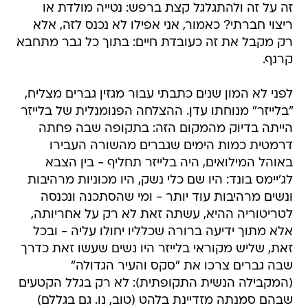
זה על זה ולהתגלגל קצת ברפש: נטייה מולדת או
ריצוי חברתי? כאמור, אני אפילו לא נכנס לזה, אלא
רק מקבל את זה כעובדת חיים: בתוך כל גבר מתחבא
קרנף.
לפני לא המון שנים כתבתי עבור מגזין גברים מצליח,
"בלייזר" מנוחתו עדן. ההצלחה הפנומנלית של בלייזר
הייתה בדיוק מהמקום הזה: בתקופה שבה פחתה
דרמטית כמות הימים שגברים מהשורה העבירו
באוהל המילואים, היה בלייזר תחליף - בין הצבא
לג'יימס בונד: היו שם כלי נשק, היו מכוניות מרהיבות
ונשים מרהיבות עוד יותר - ומי שהסתכנה ונכנסה
לטריטוריה ההיא, עשתה זאת לא רק על אחריותה,
אלא מתוך ידיעה ברורה שכלליו יחולו עליה - ובכל
זאת, שליש מקוראי בלייזר היו נשים שעשו זאת כדרך
שבה גברים צרכו את "סקס והעיר הגדולה"
(המקבילה הנשית התקופתית): לא רק בגלל הקטעים
שבהם סמנתה מזדיינת בלהט (טוב, נו. גם בגללם)