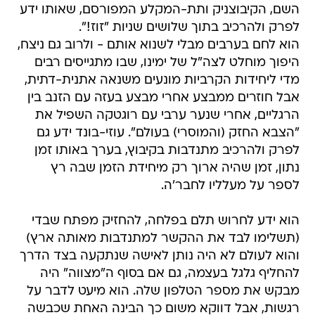
השם, הקיבוצניק ותת-המקלע המפורסם, שאותו ידע
לפרק ולהרכיב בתוך שלושים שניות "זוז!".
הוא לחם בערבים מבלי לשנוא אותם - ולרוב גם ניצח,
היפוך מוחלט לצה"ל של ימינו, שבו מתגייסים רבים
מדי ליחידות הקרביות מונעים משנאה אתנית-דתית,
אבל חוזרים ממבצע אחרי מבצע בעזה עם הזנב בין
הרגליים, אחרי שנער ערבי עם רוגטקה השפיל את
"הצבא החזק (והמוסרי) בעולם". עוזי-בונד ידע גם
לפרק ולהרכיב מתנדבות בקיבוץ, בערך באותו זמן
נתון, זמן שהיה ארוך רק מיחידת הזמן שבה רץ
לספר על מעלליו לחבר'ה.
הוא ידע לחרוש תלם בפלחה, להחזיק מפתח שבדי
(תשלימו לבד את ההקשר למתנדבות מאותה ארץ)
והוא לעולם לא היה נותן לאישה שנתקעה בצד הדרך
להחליף גלגל בעצמה, גם אם בסוף ה"מצווה" היה
מבקש את מספר הטלפון שלה. הוא מיעט לדבר על
רגשות, אבל דווקא משום כך הבינה האחת שכבשה