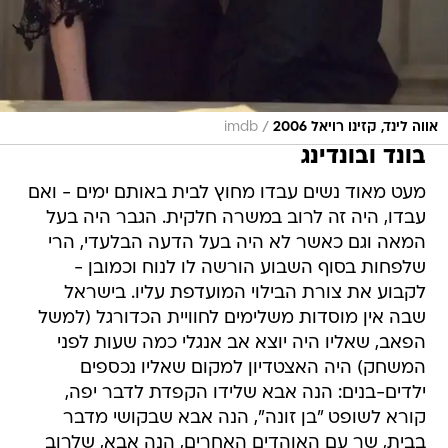
/
אווה לינד, קזינו רויאל 2006
imdb
בונד ובונדינג
מעט מאוד נשים עבדו מחוץ לבית באותם ימים - ואם
עבדו, היה זה לרוב במשרה חלקית. הגבר היה בעל
המאה וגם כאשר לא היה בעל הדעה הבלעדי, הרי
שלפחות בסוף השבוע הורשה לו לנוח וכמובן -
לקבוע את צורת הבילוי המועדפת עליו. בישראל
שבה אין מוסדות משלימים לחוויית הכדורגל (למשל
הפאב, שאליו היה יוצא אב אנגלי כמה שעות לפני
המשחק) היה האצטדיון למקום שאליו נכספים
ילדים-בנים: הנה אבא שלידו הקפדת לדבר יפה,
קורא לשופט "בן זונה", הנה אבא שבקושי מדבר
בבית, שר עם האוהדים האחרים, הנה אבא, שלרוב