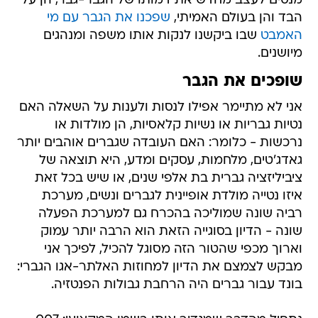
מנסים לעצב מחדש את דמותו של הגבר-גבר, הן על
הבד והן בעולם האמיתי,
שפכנו את הגבר עם מי
האמבט
שבו ביקשנו לנקות אותו משפה ומנהגים
מיושנים.
שופכים את הגבר
אני לא מתיימר אפילו לנסות ולענות על השאלה האם
נטיות גבריות או נשיות קלאסיות, הן מולדות או
נרכשות - כלומר: האם העובדה שגברים אוהבים יותר
גאדג'טים, מלחמות, עסקים ומדע, היא תוצאה של
ציביליזציה גברית בת אלפי שנים, או שיש בכל זאת
איזו נטייה מולדת אופיינית לגברים ונשים, מערכת
רביה שונה שמוליכה בהכרח גם למערכת הפעלה
שונה - הדיון בסוגייה הזאת הוא הרבה יותר עמוק
וארוך מכפי שהטור הזה מסוגל להכיל, לפיכך אני
מבקש לצמצם את הדיון למחוזות האלתר-אגו הגברי:
בונד עבור גברים היה הרחבת גבולות הפנטזיה.