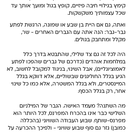
קימץ בגילויי חיבה פיזיים, קופץ בגול ומועך אותך עד
שכל עצמותיך משקשקות.
ואתה, גם אם היית בן שבע או שמונה, הרגשת לפתע
גבר-גבר: הנה אתה עם הגברים האחרים - שר,
מקלל ומתחבק בגולים.
היה לכל זה גם צד שלילי, שהתבטא בדרך כלל
במלחמות אוהדים (כדרכם של גברים שהפכו לפתע
לאמוציונליים), אבל השינוי, בניגוד למקובל לחשוב, לא
הגיע בגלל החוליגנים שבשוליים, אלא דווקא בגלל
המיינסטרים, ולא בגלל המשטרה, אלא כמו כל שינוי
אחר, רק בגלל הכסף.
מה השתנה? מעמד האישה. הגבר של המילניום
השלישי כבר אינו בהכרח המפרנס, לכל היותר הוא
מפרנס-שותף. שבוע העבודה השוויוני (בהכללה
כמובן) גזר גם סוף שבוע שוויוני - ולפיכך ההכרעה על