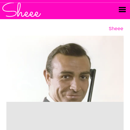
Sheee