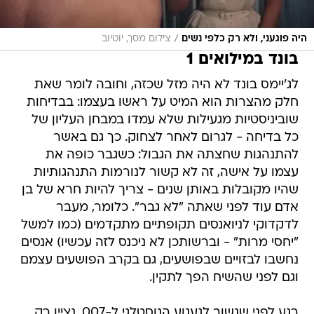
/
היה פוגעני, ולא רק כלפי נשים
צילום מסך, יוטיוב
בונד במילואים 1
לג'יימס בונד לא היה מזל שכזה, וחובה לומר שאת
חלק מהצרות הוא המיט על ראשו בעצמו: בבדיחות
שוביניסטיות מגעילות שלא עמדו במבחן העליון של
כל בדיחה - לגרום לאחר לצחוק. כך גם באשר
להתנהגות שחצתה את הגבול: כשגבר כופה את
עצמו על אישה, זה לא קשור לנורמות התנהגותיות
שהיו מקובלות באותן שנים - צריך להיות חרא של בן
אדם עוד לפני שאתה "לא גבר". כלומר, מעבר
לדקדוקי לניואנסים תקופתיים מתקדמים (כמו למשל
"יחסי מרות" - וברשותכן לא ניכנס לזה עכשיו) אנסים
נחשבו לבזויים שבפושעים, גם בקרב הפושעים עצמם
וגם לפני שהשיח הפך לתקין.
רגע לפני שנשוב לגעגוע הנוסטלגי ל-007, נציין רק