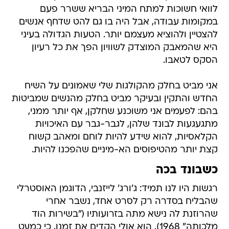
לוואי חשוכות למתח המיני הבריא ששרר פעם
במקומות עבודה, אבל היה בו גם להט שדחף אנשים
להצטיין ולהוציא מעצמם יותר. הטעות הגדולה בעיני
היא שהמאבק המוצדק לשוויון הפך את כל רעיון
הסקס לטאבו.
אני מביט בחלק מהקולגות שלי שאמונים על השיח
החדש והתקין ובעיקר מביט בחלק מהנשים שמביטות
בהם: לפעמים אני משוכנע שחלקן, אף יותר ממני,
מתגעגעות לבונד שלהן, לגבר-גבר עם האיכויות
הקלאסיות, להוא שידע להיות לוחם ומאהב קשוח
קצת יותר מהטיפוסים הא-מיניים שהפכנו להיות.
כשבונד בכה
רגשות היו לנו תמיד: ג'ורג' לייזנבי, הדוגמן האוסטרלי
שהבליח בסדרה רק לסרט אחד, נשבר אחרי
שהרוזנת לה נישא מתה בזרועותיו ("בשירות הוד
מלכותה" 1968). הוא אולי הקדים את זמנו, כי כמעט