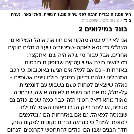
היה פנטזיה גברית הרבה לפני שהיה פנטזיה נשית. האלי בארי, נערת
/
בונד
צילום מסך, אינסטגרם
בונד במילואים 2
אני לא יודע כמה מהקוראים חוו את אוהל המילואים
הצה"לי כדוגמא לאקס-טריטוריה שעליה חלים חוקים
אחרים, אבל עבור מי שלא היה שם, אתקצר:
במילואים כולם אנשי עסקים שדופקים בוכטות
באזרחות - גם אם למילואים הגיעו באוטובוס, כי רכב
המנהלים שלהם בדיוק במוסך. כולם זיינים אטומיים -
כאלה שיוצאים לפחות פעם בשבוע עם דוגמניות
על-חלל, גם אם הם נשואים לאותה אישה, שרחקה
מאוד מהאידיאל הפיזי הזה, כבר כמה שנים. כולם גם
מגיבים, או ליתר דיוק הגיבו באותו האופן לחיילת
שנכנסה למאהל, גם אם באזרחות הם ג'נטלמנים
למופת. למה? כי כנראה גברים זקוקים למקום הזה,
חדר הבנים שבו הם יכולים להתחפש לקרנפים, לנהום