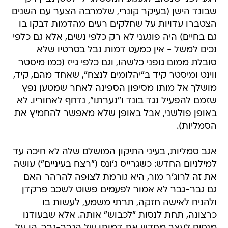
שבונד הישן (בעיקר קונרי, שלמרבה הצער עם השנים
הצטברו עדויות על שחלקים רעים מהדמות דבקו בו
גם בחיים) היה פוגעני לא רק כלפי נשים, אלא גם כלפי
נכים למשל - אין כמעט דמות נבל בסרטיו שלא
סובלת ממום גופני כלשהו, וגם כלפי גייז (כמו מיסטר
ווינט ומיסטר קיד ב"יהלומים לנצח", שאחד מהם, קיד,
מושלך אל מותו מסיפון הספינה לאחר שמטען נפץ
שזמם להפעיל נגד בונד ו"נערתו", נדחף לאחוריו. לא
באופן פולשני, אבל באופן שלא מאפשר להחמיץ את
הסמליות).
אגב סמליות, בעיני התיקון המושלם שלה לא חיכה עד
למילניום החדש: כשגרייס ג'ונס ("רצח בעיניים") עושה
את זה לרוג'ר מור, היא גורמת לצופה להרהר האם
גם גבר-גבר לא אמור לפעמים פשוט לשכב פרקדן
ולהניח לאישה חזקה, תרתי משמע, לעשות בו
כרצונה, תחת לנסות "לכבוש" אותה. אלא שבעודנו