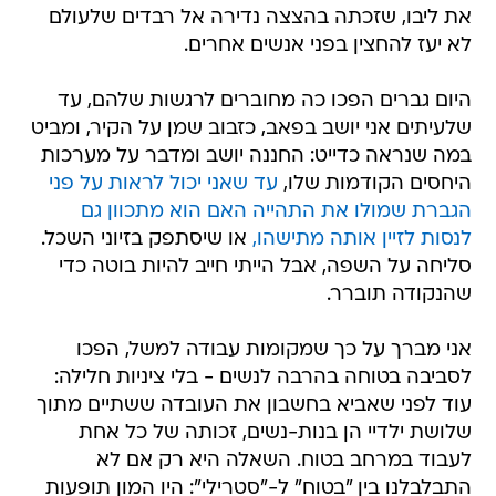
את ליבו, שזכתה בהצצה נדירה אל רבדים שלעולם
לא יעז להחצין בפני אנשים אחרים.
היום גברים הפכו כה מחוברים לרגשות שלהם, עד
שלעיתים אני יושב בפאב, כזבוב שמן על הקיר, ומביט
במה שנראה כדייט: החננה יושב ומדבר על מערכות
היחסים הקודמות שלו,
עד שאני יכול לראות על פני
הגברת שמולו את התהייה האם הוא מתכוון גם
לנסות לזיין אותה מתישהו,
או שיסתפק בזיוני השכל.
סליחה על השפה, אבל הייתי חייב להיות בוטה כדי
שהנקודה תוברר.
אני מברך על כך שמקומות עבודה למשל, הפכו
לסביבה בטוחה בהרבה לנשים - בלי ציניות חלילה:
עוד לפני שאביא בחשבון את העובדה ששתיים מתוך
שלושת ילדיי הן בנות-נשים, זכותה של כל אחת
לעבוד במרחב בטוח. השאלה היא רק אם לא
התבלבלנו בין "בטוח" ל-"סטרילי": היו המון תופעות