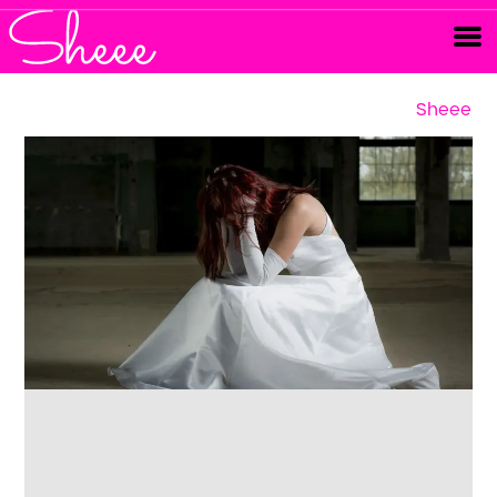
Sheee