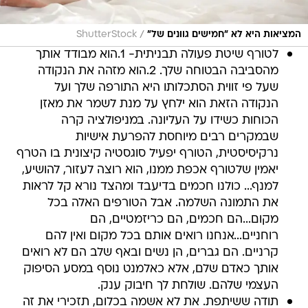
/
המציאות היא לא "חמישים גוונים של"
ShutterStock
לטורף שיטת פעולה תבניתית- 1.הוא מבודד אותך
מהסביבה הבטוחה שלך. 2.הוא מזהה את הנקודה
שעל פי זווית הסתכלותו היא התורפה שלך ועל
הנקודה הזאת הוא ילחץ על מנת לשמר את מאזן
הכוחות כשידו על העליונה. במניפולציה קרה
שבמקרים רבים מיוחסת להפרעת אישיות
נרקיסיסטית, הטורף יפעיל סוגסטיה קיצונית בו הטרף
יאמין שלטורף אכפת ממנו, הוא רוצה לעזור, להושיע,
למנף... כולנו חכמים בדיעבד ומהצד נורא קל לראות
את התמונה השלמה. אבל הטורפים האלה בכל
מקום...הם חכמים, הם כריזמטיים, הם
רוחניים...אנחנו רואים אותם בכל מקום ואין להם
קרניים. הם גברים, הן נשים ובאף שלב הם לא רואים
אותך כאדם שלם, אלא כאלמנט נוסף במסע הסיפוק
העצמי שלהם. שולחת לך חיבוק ענק.
תודה ששיתפת. את לא אשמה בכלום, תזכירי את זה