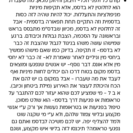
קודם כל ולפני הכל- חיבוק וחיזוק מכאן. מה שעברת
הוא לחלוטין לא בדסמ, אלא תקיפות מיניות
מניפולציות והתעללות. יכול להיות שהיה לזה כסות
בדסמית וזה התקיים תחת תפאורה בדסמית- אבל
זה לחלוטין לא בדסמ, מכיוון שבדס"מ מתבסס בראש
ובראשונה על הסכמה, הצבת גבולות וכיבודם. ברגע
שמישהו עושה משהו בניגוד לגבול שהצבת זה כבר
לא בדסמ- זו תקיפה. בדיוק כמו שאם מישהו ממשיך
ביחסי מין וניליים לאחר שאמרת לא- זה כבר לא יחסי
מין אלא אונס. דבר נוסף- יש אנשים שנפגעו ומוצאים
בדסמ מקום בטוח דרכו הם יכולים לחוות מיניות ואף
לעבד את מה שעברו - אבל במקום בו יש להם את
הכח והיכולת לעצור את האירוע (מילת ביטחון וכיוב).
א ב ל - מי שמציע לכם שהוא יעזור לכם להתגבר על
טראומות או פגיעות דרך בדסמ- הוא שולט מסוכן.
טיפול בפגיעות או בטראומות נעשות אך ורק ע"י אנשי
מקצוע ובליווי צמוד שלהם, ולא ע"י מי שקנה שוט
ולמד להצליף יפה. יש לכם משיכה לבדסמ ואתם גם
נפגעי טראומה? תיכנסו לזה בליווי איש מקצוע, ושגם