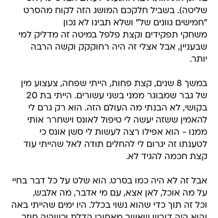
שליטה). בשביל חלקכם המושג הזה לקוח מהסרט
"חמישים גוונים של" ושלא תבינו לא נכון
משחקי תפקידים וקצת פלפל במיטה זה מדליק למי
שבעניין, אבל אצלי זה היה רחוקקק וקשה הרבה
יותר.
במשך 8 שנים, קצת פחות, הייתי שפחה, צעצוע מין
של גבר שמבוגר ממני בשני עשורים. הייתי בת 20
בקושי, לא הבנתי מה העולם הזה. הוא רק גרם לי
להאמין ששזה יעשה לי טיפול לאונס וישחרר אותי
ממנו - הוא אפילו רצה לעשות לי סשן אונס כי
לטענתו זה יגרום לי להחלים תודה לאל שהייתי עוד
קצת חכמה להגיד לא.
אבל זה לא היה כמו בסרט. הוא שלט על כל דבר בחיי
על מה אוכל, לאן אצא, עם מי אדבר, מה אלבש,
וכל זה תוך כדי שהוא נשוי בכלל. היו ימים שהייתי באה
והוא היה דורש שאשב מאחורי הדלת וכשהיה חוזר