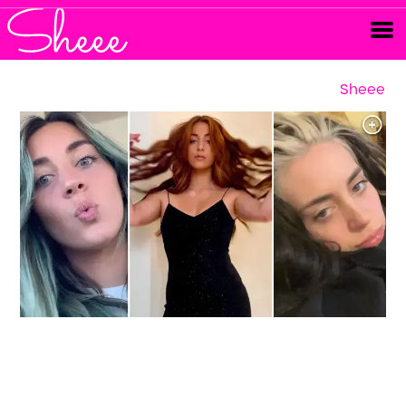
Sheee