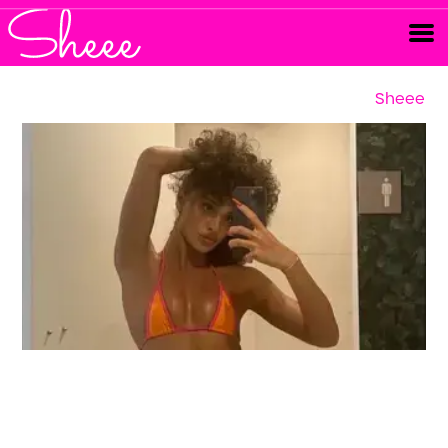
Sheee