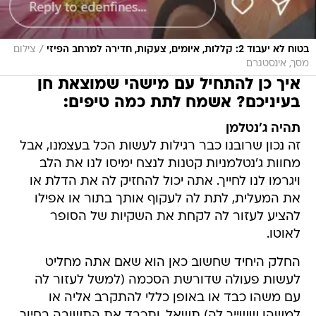
/
בטוח לא יעבוד 2: קללות, איומים, צעקות, חדירה למרחב הפיזי
צילום
מסך, אינסטגרם
איך כן להתחיל עם מישהי שמוצאת חן
בעיניכם? אשמח לתת כמה טיפים:
תהיה ג'נטלמן
זה נכון שרובנו כבר רגילות לעשות הכל בעצמנו, אבל
מחוות ג'נטלמניות קטנות לנצח ימיסו לנו את הלב
ויגרמו לנו לחייך. אתה יכול להחזיק לה את הדלת או
את המעלית, לתת לה לעקוף אותך בתור או אפילו
להציע לעזור לה לקחת את השקיות של הסופר
לאוטו.
החלק היחיד שחשוב כאן הוא שאם אתה מחליט
לעשות פעולה שדורשת הסכמה (למשל לעזור לה
עם משהו כבד או באופן כללי להתקרב אליה או
למשהו ששייך לה) תשאל, ותכבד את התשובה בחיוך,