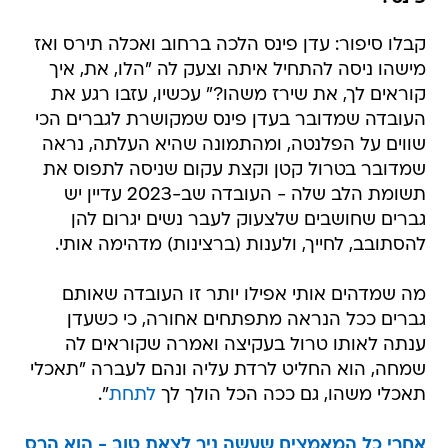
קבלו סיפור: עדן פינס הלכה ברחוב ואכלה תירס ואז
מישהו ניסה להתחיל איתה וצעק לה "הלו, את, איך
קוראים לך, את שירז משהו?" עכשיו, עזבו רגע את
העובדה שמדובר בעדן פינס שמקושרת לגברים הכי
שווים על הפלנטה, ומהתמונה שהיא העלתה, נראה
שמדובר בטרול קטן וקצת עקום שניסה לתפוס את
תשומת הלב שלה - העובדה שב-2023 עדיין יש
גברים שחושבים שלצעוק לעבר נשים יגרום להן
להסתובב, לחייך, ולענות (ברצינות) מדהימה אותי.
מה שמדהים אותי אפילו יותר זו העובדה שאותם
גברים ככל הנראה מתפתחים אחורה, כי כשעדן
ענתה לאותו טרול בעקיצה ואמרה שקוראים לה
שמחה, הוא החליט לרדת עליה ונהם לעברה "תאכלי
תאכלי משהו, גם ככה הכל הולך לך
לתחת
".
אחרי כל המאמצים שעשה ניר לצאת טוב - הוא הרס