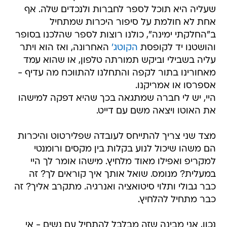
שעליה היא תוכל לספר לחברות ולנכדים שלה. אף
אחת לא חולמת על סיפור היכרות שמתחיל
ב"החלקתי ימינה", כולנו רוצות לספר שהלכנו בסופר
והושטנו יד לקופסת
הקוטג'
האחרונה, ואז הוא ויתר
עליה בשבילי וביקש תמורתה טלפון, או שהוא עמד
מאחורינו בתור לקפה והתחלנו להתווכח מה עדיף -
אספרסו או אמריקנו.
היי, יש לי חברה שמתגאה בכך שהיא דפקה למישהו
את האוטו ויצאה משם עם דייט.
מצד שני צריך להתייחס לעובדה שפלירטוט והיכרות
הם משהו שיכול לנוע בקלות בין מקסים ורומנטי
למקריפ ואפילו מאוד מלחיץ. מישהו אומר לך היי
במעלית? מנומס. שואל אותך איך קוראים לך? זה
כבר גבולי ותלוי סיטואציה ואנרגיה. מתקרב אליך? זה
כבר מתחיל להלחיץ.
נכון, אני מבינה שזה מבלבל להתחיל עם נשים - אי