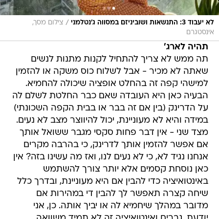
/
לא יעבוד 3: התנשאות ושוביניזם במסווה ג'נטלמני
צילום מסך,
אינסטגרם
תהיה לארג'
תה ממש לא צריך להתחיל לקנות מתנות לנשים
שאתה לא מכיר - אבל לשלוח כוס משקה או להזמין
למישהי קפה זה בהחלט אופציה שיכולה להחמיא.
הבעיה כאן היא העובדה שאם כבר החלטת לשלם לה
על הדרינק (בין אם זה בבר או בבית הקפה השכונתי)
במידה והיא לא מעוניינת, יכול להיווצר מצב לא נעים.
מצד שני - אין דבר פחות סקסי מגבר ששואל אותך
אם אפשר להזמין אותך לדרינק, כי בהרבה מקרים
אנחנו נגיד לא, כי לא נעים לנו, ואז מה עשינו בזה? אין
כאן נוסחת קסמים אלא יותר צורך להשתמש
באינטואיציה כדי להבין אם היא מעוניינת, ובדרך כלל
שיחה קצרה תאפשר לך להבין די במהירות אם
מדובר במהלך שיחמיא לה או יביך אותה. כן, אני
יודעת, גברים ואינטואיציה זה לא תמיד משוואה