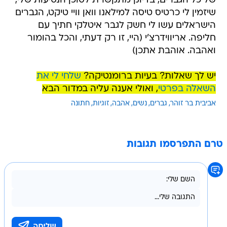
של כל הגברים, בדיוק מתקשרת לסוכן הנסיעות שלי,
שיזמין לי כרטיס טיסה למילאנו וואן וויי טיקט, הגברים
הישראלים עשו לי חשק לגבר איטלקי חתיך עם
חליפה. אריווידרצ'י (היי, זו רק דעתי, והכל בהומור
ואהבה. אוהבת אתכן)
יש לך שאלות? בעיות ברומנטיקה?
שלחי לי את
השאלה בפרטי
, ואולי אענה עליה במדור הבא
אביבית בר זוהר
גברים
נשים
אהבה
זוגיות
חתונה
טרם התפרסמו תגובות