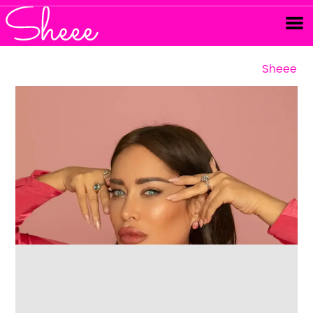
Sheee