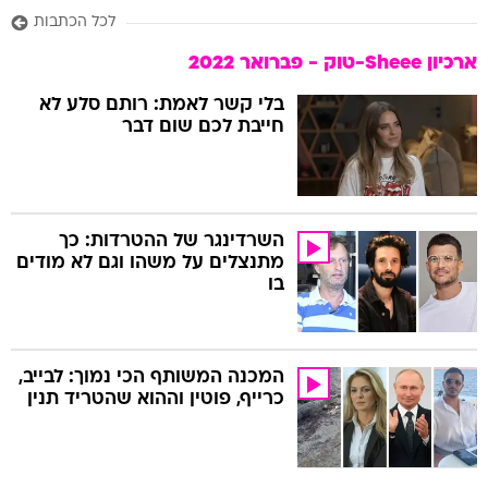
לכל הכתבות
ארכיון Sheee-טוק - פברואר 2022
בלי קשר לאמת: רותם סלע לא
חייבת לכם שום דבר
השרדינגר של ההטרדות: כך
מתנצלים על משהו וגם לא מודים
בו
המכנה המשותף הכי נמוך: לבייב,
כרייף, פוטין וההוא שהטריד תנין