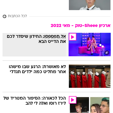
לכל הכתבות
ארכיון Sheee-טוק - מאי 2022
אל תפספסו: החידון שיסדר לכם
בשיתוף אוקייקיופיד
את הדייט הבא
לא מאושרת: הרגע שבו מישהו
אחר מחליט כמה ילדים תגדלי
הכל לכאורה: הסיפור המטריד של
לירז רוסו ואלה לי להב