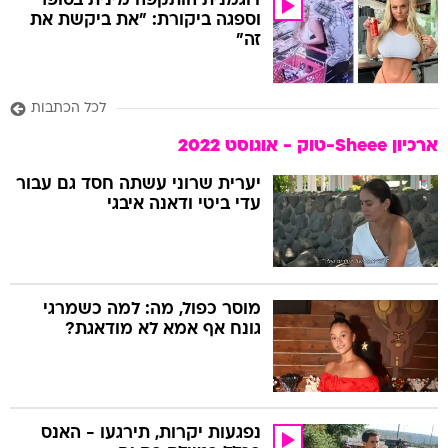
דוגמנית הותקפה מינית בסופר
וספגה ביקורת: "את ביקשת את
זה"
לכל הכתבות
ארכיון Sheee-טוק - אוגוסט 2022
יערית שרוני עשתה חסד גם עבור
עדי ביטי ודאנה איבגי
מוסר כפול, מה: למה כשמרגי
גונח אף אמא לא מודאגת?
נפגעות יקרות, תירגעו - האנס