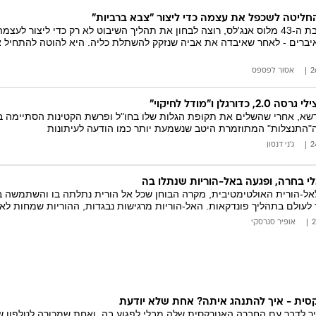
חליטה לשכפל את עצמה כדי ליצור "צבא ברביות"
מרסלה איגלסיאס בת ה-43 מלוס אנג'לס, רוצה לבחון את תהליך השיבוט לא רק כדי לי
יברים - לאחר שאיבדה את אביה שנזקק להשתלת כליה. היא להוטה להתחיל א
אסור לפספס
גלן ו"מודל לחיקוי"
דשא, אחרי שהשלים את תקופת הגלות שלו בחו"ל ופרשת הקטינות הסתיימה בל
 ה"התנצלות" המתוזמרת היטב שנשמעת יותר כמו הודעה לעיתונות
ג'ני דנסון
י בחרה, ופגעה באל-הוריות שנתלו בה
אל-הורית האולטימטיבית, מקרה הבוחן שכל אל הורית נתלתה בו והשתמשה ב
לעולם בתהליך פונדקאות. האל-הוריות מרגישות נבגדות, ההוריות שמחות לא
אופיר סגרסקי
קסית - איך להתנהג איתה? אחת שלא יודעת
ך לדבר עם החברה האנורקסית שלה מבלי לפגוע בה, ואחת שמכורה לטלפון