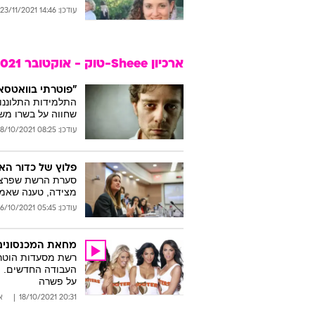
עודכן: 14:46 23/11/2021
ארכיון Sheee-טוק - אוקטובר 2021
"פוטרתי בוואטסאפ
התלמידות התלוננו,
שחווה על בשרו משת
עודכן: 08:25 28/10/2021
פלוץ של כדור הא
סערת הרשת שפרצה 
מצידה, טענה שאמי
עודכן: 05:45 26/10/2021
מחאת המכנסונים:
רשת מסעדות הוטרס 
העבודה החדשים. ה
על פשרה
20:31 18/10/2021
א