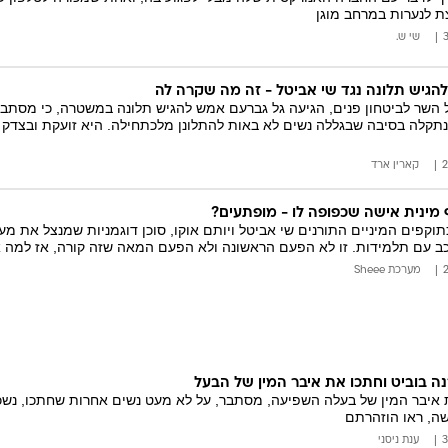
צת לנערות במרחב מוגן
שי ש.
להגיש תלונה נגד שי אביטל - זה מה שקרה לה
 השר לביטחון פנים, הגיעה גל גברעם אמש להגיש תלונה במשטרה, כי מסתבר
נתקלה בסיבה שבגללה נשים לא באות להתלונן מלכתחילה. היא זועקת ובצדק 
קארין ארד
 מינית אישה שכפופה לו - מופתעים?
וקפים המיניים התורנים שי אביטל ויותם אוקו, סוכן דוגמניות שמנצל את מע
ב עם תלמידות. זו לא הפעם הראשונה ולא הפעם המאה שזה קורה, אז למה אנ
מערכת Sheee
ה בוביט וחתכו את איבר המין של הבעל
בר המין של בעלה השפיעה, מסתבר, על לא מעט נשים אחרות שחתכו, נשכו וא
שה, ראו הוזהרתם
ענת ניסני