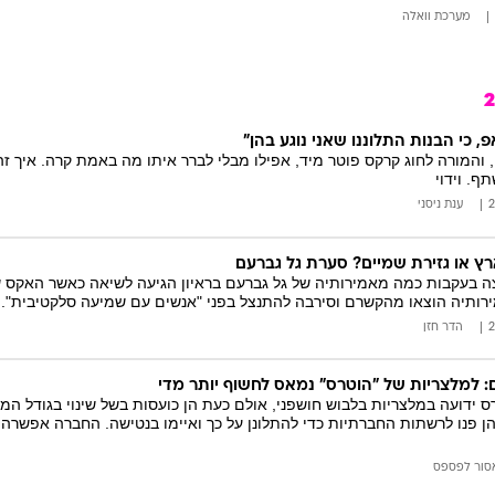
מערכת וואלה
, כי הבנות התלוננו שאני נוגע בהן"
 והמורה לחוג קרקס פוטר מיד, אפילו מבלי לברר איתו מה באמת קרה. איך זה
ף. וידוי
ענת ניסני
רץ או גזירת שמיים? סערת גל גברעם
בעקבות כמה מאמירותיה של גל גברעם בראיון הגיעה לשיאה כאשר האקס שלה
רותיה הוצאו מהקשרם וסירבה להתנצל בפני "אנשים עם שמיעה סלקטיבית". 
הדר חזן
 למלצריות של "הוטרס" נמאס לחשוף יותר מדי
ידועה במלצריות בלבוש חושפני, אולם כעת הן כועסות בשל שינוי בגודל המכ
ן פנו לרשתות החברתיות כדי להתלונן על כך ואיימו בנטישה. החברה אפשרה
סור לפספס