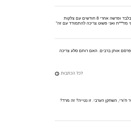
לנה רודס, שנחשבת לאחת מכוכבות הפורנו המבוקשות בעולם, הצטרפה לתעשיית המין בגיל 18 בלבד ופרשה אחרי 8 חודשים עם צלקות
מז***ת ואני פשוט צריכה להתמודד עם זה"
פרסם אותן ברבים. האם רותם סלע צריכה
לכל הכתבות
ח'ורי, השחקן הערבי. זו נטייה? זה מרד?