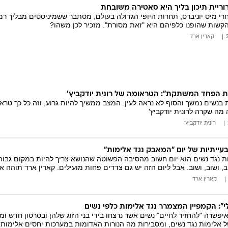
ריית תיכון בליך היא סאטירה משובחת
י מיס יוניברס, תחרות היופי הגדולה בעולם, מסתבר ששמיניסטים מבליך רמ
קשות שהופנו כלפיהם היא "זאת מסורת". מזכיר לכן משהו?
קארין ארד
 הפחד המשתקת": הטראומה של רונית יודקביץ'
בנשים נמשך והסוף לא נראה לעין. המצב ממשיך להיות גרוע, וזה כל כך טרא
 מה שקרה לרונית יודקביץ'
רונית יודקביץ'
עייתיות של יום "המאבק נגד אלימות"
 נגד נשים הוא יום חשוב מהסיבה הפשוטה שהנושא צריך להיות במקום גבוה 
, ושוב, ושוב. אבל ליום הזה יש גם צדדים פחות מועילים. קארין ארד תוהה א
קארין ארד
י": הקמפיין המצמרר נגד אלימות כלפי נשים
איפשרה "להחזיר לחיים" נשים אשר נרצחו בידי בני הזוג שלהן ובסרטון חדש ומ
 אלימות נגד נשים, ומסבירות מה הנורות האדומות במערכות יחסים אלימות