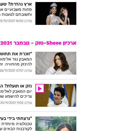
ארץ נהדרת? שערו
פחות משבועיים אחר
ותשובתם לטענות ה
עודכן: 16:00 22/12/2021
ארכיון Sheee-טוק - נובמבר 2021
"זוכרת את תחושת
המאבק נגד אלימות 
להינזק מהחוויה. זה
עודכן: 07:57 26/11/2021
נזק או תועלת? הב
יום המאבק לאלימות
צריכים להישמע שוב
עודכן: 11:02 25/11/2021
"נרצחתי בידי בעל
טכנולוגיה מיוחדת 
לקורבנות הבאים של