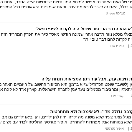
ני של העת האחרונה אפשר למצוא המון נטיות שדורשות איזה הסבר, ואחת הפ
בכלל, האם זה קשור לטראומת עבר, והאם א-מיניות היא גורפת בכל המקרים.
מערכת Sheee
א הוא הדבר הכי טוב שיכול היה לקרות לציפי רפאלי
פאלי מכלא נווה תרצה אחרי שמונה חודשי מאסר סגר את הפרק המחריד הזה 
ה לקרות להם דבר טוב יותר
קארין ארד
 חיבוק ענק, אבל עוד רגע המציאות תנחת עליה
(לשעבר שופט הכדורגל שגיא ברמן) היא הסיפור החשוב של היומיים האחרונ
ארגון ומהציבור מסמלים צעד ענק לחברה הישראלית. קארין ארד לא קונה את
קארין ארד
הקרבה גדולה מדי": לא אימהות ולא מתחרטות
גיל מאד צעיר שלא משנה מה יקרה, יהיו להן ילדים, והן יביאו ילדים גם אם לא
 שלא בטוחות אבל מפחדות להתחרט. אופיר סגרסקי החליטה לברר עם נשים 
אופיר סגרסקי