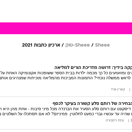
Sheee
Sheee-טוק
ארכיון כתבות 2021
קקה בידיך: דרושה מדריכת הורים למליאה
ם ומזועזעים כל כך מכמה ילדות בבית הספר ששופכות אקונומיקה האחת ע
 לראש ממשלה נוכחי? התמונות המביכות מהמליאה מוכיחות שמנהיגים אותנו ח
קארין ארד
 הבחירה של רותם סלע קשורה בעיקר לכסף
דיסקונט עם רותם סלע הסעיר את הברנז'ה מכל מיני סיבות - אחת מהן היא
היה עד עכשיו גברי כמעט לחלוטין. פמיניזם? לא אם תסתכלו על השלטים בי
עינת וייסבורט