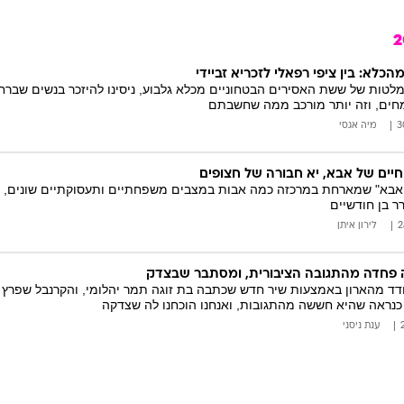
כלא: בין ציפי רפאלי לזכריא זביידי
לטות של ששת האסירים הבטחוניים מכלא גלבוע, ניסינו להיזכר בנשים שברחו 
מחים, וזה יותר מורכב ממה שחשבתם
מיה אגסי
חיים של אבא, יא חבורה של חצופים
 אבא" שמארחת במרכזה כמה אבות במצבים משפחתיים ותעסוקתיים שונים, הצ
ר בן חודשיים
לירון איתן
 פחדה מהתגובה הציבורית, ומסתבר שבצדק
ד מהארון באמצעות שיר חדש שכתבה בת זוגה תמר יהלומי, והקרנבל שפרץ 
 כנראה שהיא חששה מהתגובות, ואנחנו הוכחנו לה שצדקה
ענת ניסני