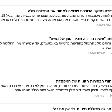
ורנו נחשף: הכוכבת שרוצה למחוק את הסרטים שלה
. בתיאורים קשים היא חושפת את הטראומה שעברה ומשתפת: "כולם ראו אותי 
אסור לפספס
 "עשית קריירה מביזוי גופן של נשים"
י ורותם סלע התנהל בהודעות פרטיות באינסטגרם, עד שמישהי מהן החליטה ל
השפיעו
מערכת Sheee
חורי הבחירות הזוגיות של המפקדת
לברשלאג, כוכב הרשת החרדי בזוגיות, וזה קרה זמן לא רב אחרי שנפרדה מאמיר 
קא לאבא גדעון סער? ד"ר אילן רבינוביץ' חושב שזה בכלל משהו אחר
ענת ניסני
ילה שכוללת מיניות, ולי אין את זה"