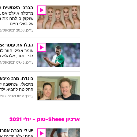
הברבי האנושית ה
שזקוקים לתרומת א
על בעלי חיים
עודכן: 20:53 26/08/2021
קבלו את עומר אצילי גרסה 2.0, כדור
עומר אצילי חוזר ל
ג'ני דנסון, אלמלא
עודכן: 09:45 24/08/2021
בוגדת: מרב מיכאל
מיכאלי, שנחשבה ל
החליטה להביא ילד 
עודכן: 10:34 22/08/2021
ארכיון Sheee-טוק - יולי 2021
יש לי חברה אנור
אחת שלא יודעת אי